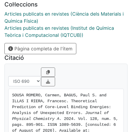
Col·leccions
consistent field (CASSCF) wave functions that include
internal correlation terms, the resulting ΔSCF BEs are,
Articles publicats en revistes (Ciència dels Materials i
as expected, smaller than measured values.
Química Física)
Articles publicats en revistes (Institut de Química
Teòrica i Computacional (IQTCUB))
Pàgina completa de l'ítem
Citació
SOUSA ROMERO, Carmen, BAGUS, Paul S. and 
ILLAS I RIERA, Francesc. Theoretical 
Prediction of Core-Level Binding Energies: 
Analysis of Unexpected Errors. 
Journal of 
Physical Chemistry A
. 2024. Vol. 128, num. 5, 
pags. 895-901. ISSN 1089-5639. [consulted: 6 
of August of 2026]. Available at: 