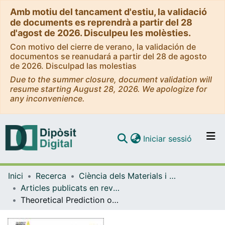
Amb motiu del tancament d'estiu, la validació
de documents es reprendrà a partir del 28
d'agost de 2026. Disculpeu les molèsties.
Con motivo del cierre de verano, la validación de
documentos se reanudará a partir del 28 de agosto
de 2026. Disculpad las molestias
Due to the summer closure, document validation will
resume starting August 28, 2026. We apologize for
any inconvenience.
(current)
Iniciar sessió
Comunitats i col·leccions
Inici
Recerca
Ciència dels Materials i Química Física
Navega per tot el DD
Articles publicats en revistes (Ciència dels Materials i Química Física)
Com publicar
Theoretical Prediction of Core-Level Binding Energies: Analysis of Unexpected Errors
Contacte