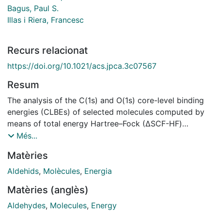
Bagus, Paul S.
Illas i Riera, Francesc
Recurs relacionat
https://doi.org/10.1021/acs.jpca.3c07567
Resum
The analysis of the C(1s) and O(1s) core-level binding
energies (CLBEs) of selected molecules computed by
means of total energy Hartree–Fock (ΔSCF-HF)
differences shows that in some cases, the calculated
Més...
values for the C(1s) are larger than the experiment,
Matèries
which is unexpected. The origin of these unexpected
errors of the Hartree–Fock ΔSCF BEs is shown to arise
Aldehids
,
Molècules
,
Energia
from static, nondynamical, electron correlation effects
Matèries (anglès)
which are larger for the ion than for the neutral
system. Once these static correlation effects are
Aldehydes
,
Molecules
,
Energy
included by using complete active space self-