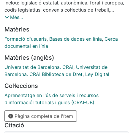
inclou: legislació estatal, autonòmica, foral i europea,
codis legislatius, convenis col·lectius de treball,
jurisprudència, resolucions de la Dirección General de
Més...
Registro y del Notariado, consultes de la Dirección
Matèries
General de Tributos, doctrina i bibliografia, contractes
i formularis.
Formació d'usuaris
,
Bases de dades en línia
,
Cerca
documental en línia
Matèries (anglès)
Universitat de Barcelona. CRAI
,
Universitat de
Barcelona. CRAI Biblioteca de Dret
,
Ley Digital
Col·leccions
Aprenentatge en l'ús de serveis i recursos
d'informació: tutorials i guies (CRAI-UB)
Pàgina completa de l'ítem
Citació