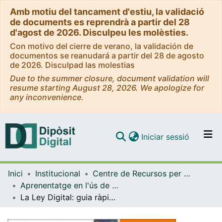
Amb motiu del tancament d'estiu, la validació
de documents es reprendrà a partir del 28
d'agost de 2026. Disculpeu les molèsties.
Con motivo del cierre de verano, la validación de
documentos se reanudará a partir del 28 de agosto
de 2026. Disculpad las molestias
Due to the summer closure, document validation will
resume starting August 28, 2026. We apologize for
any inconvenience.
(current)
Iniciar sessió
Comunitats i col·leccions
Inici
Institucional
Centre de Recursos per a l'Aprenentatge i la Investigació (CRAI-UB) - Institucional
Navega per tot el DD
Aprenentatge en l'ús de serveis i recursos d'informació: tutorials i guies (CRAI-UB)
Com publicar
La Ley Digital: guia ràpida [text]. Setembre 2010
Contacte