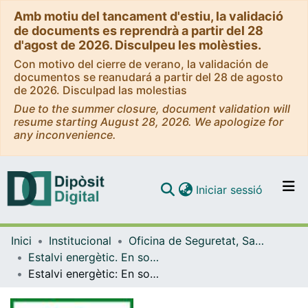
Amb motiu del tancament d'estiu, la validació
de documents es reprendrà a partir del 28
d'agost de 2026. Disculpeu les molèsties.
Con motivo del cierre de verano, la validación de
documentos se reanudará a partir del 28 de agosto
de 2026. Disculpad las molestias
Due to the summer closure, document validation will
resume starting August 28, 2026. We apologize for
any inconvenience.
(current)
Iniciar sessió
Comunitats i col·leccions
Inici
Institucional
Oficina de Seguretat, Salut i Medi Ambient (OSSMA)
Navega per tot el DD
Estalvi energètic. En som responsables (OSSMA)
Com publicar
Estalvi energètic: En som responsables [Senyals]
Contacte