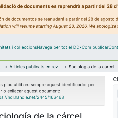
alidació de documents es reprendrà a partir del 28 d
ción de documentos se reanudará a partir del 28 de agosto 
ation will resume starting August 28, 2026. We apologize 
tats i col·leccions
Navega per tot el DD
Com publicar
Cont
i Relacions Internacional
Articles publicats en revistes (Dret Penal i Criminologia, i Dret Internacional Públic i Relacions Internacional)
Sociología de la cárcel
Ci
us plau utilitzeu sempre aquest identificador per
ar o enllaçar aquest document:
ps://hdl.handle.net/2445/166468
ciología de la cárcel