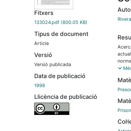
Auto
Fitxers
Rivera
133024.pdf
(800.05 KB)
Tipus de document
Res
Article
Acerc
actua
Versió
norma
Versió publicada
notic
Més
oport
Data de publicació
Matè
'real
1998
el par
Preso
a la 
Llicència de publicació
Matè
episod
secues
Priso
del m
Col·