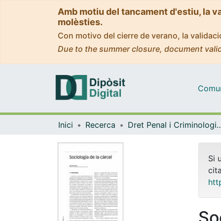
Amb motiu del tancament d'estiu, la v
molèsties.
Con motivo del cierre de verano, la valida
Due to the summer closure, document valid
Comuni
Inici
Recerca
Dret Penal i Criminologia, i Dret Internacional Públic 
Si 
cit
htt
So