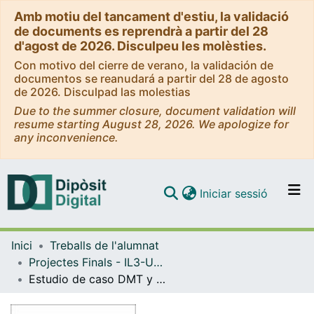
Amb motiu del tancament d'estiu, la validació
de documents es reprendrà a partir del 28
d'agost de 2026. Disculpeu les molèsties.
Con motivo del cierre de verano, la validación de
documentos se reanudará a partir del 28 de agosto
de 2026. Disculpad las molestias
Due to the summer closure, document validation will
resume starting August 28, 2026. We apologize for
any inconvenience.
(current)
Iniciar sessió
Comunitats i col·leccions
Inici
Treballs de l'alumnat
Navega per tot el DD
Projectes Finals - IL3-UB (Institut de Formació Contínua)
Com publicar
Estudio de caso DMT y síndrome autista: aportes para una intervención desde una terapia por el arte.
Contacte