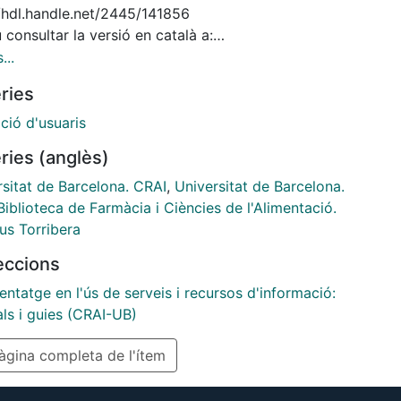
//hdl.handle.net/2445/141856
consultar la versió en català a:
//hdl.handle.net/2445/25642
...
consultar la versió en anglès a:
ries
//hdl.handle.net/2445/67663
ció d'usuaris
ries (anglès)
rsitat de Barcelona. CRAI
,
Universitat de Barcelona.
iblioteca de Farmàcia i Ciències de l'Alimentació.
s Torribera
leccions
ntatge en l'ús de serveis i recursos d'informació:
als i guies (CRAI-UB)
gina completa de l'ítem