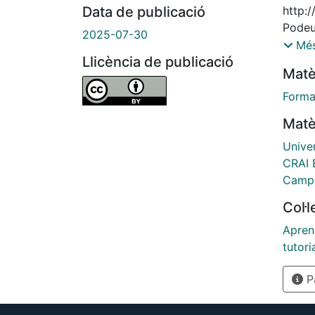
Data de publicació
http:
Podeu 
2025-07-30
http:
Més
Llicència de publicació
Podeu 
Matè
http:
Forma
Matè
Unive
CRAI B
Campu
Col·
Aprene
tutori
Pà