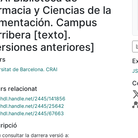
rmacia y Ciencias de la
imentación. Campus
ribera [texto].
ersiones anteriores]
rs
E
rsitat de Barcelona. CRAI
J
C
rs relacionat
//hdl.handle.net/2445/141856
//hdl.handle.net/2445/25642
//hdl.handle.net/2445/67663
ripció
consultar la darrera versió a: