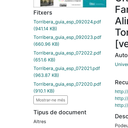
Fa
Fitxers
Al
Torribera_guia_esp_092024.pdf
(941.14 KB)
Tor
Torribera_guia_esp_092023.pdf
[v
(660.96 KB)
Torribera_guia_esp_072022.pdf
Auto
(651.6 KB)
Unive
Torribera_guia_esp_072021.pdf
(963.87 KB)
Recu
Torribera_guia_esp_072020.pdf
(910.1 KB)
http:
http:
Mostrar-ne més
http:
Tipus de document
Desc
Altres
Podeu 