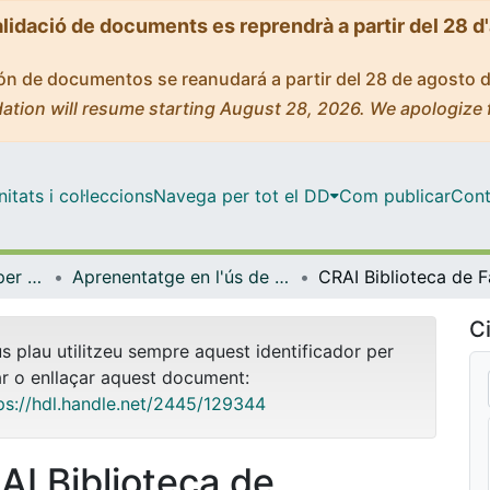
alidació de documents es reprendrà a partir del 28 d
ción de documentos se reanudará a partir del 28 de agosto 
ation will resume starting August 28, 2026. We apologize 
tats i col·leccions
Navega per tot el DD
Com publicar
Cont
Centre de Recursos per a l'Aprenentatge i la Investigació (CRAI-UB) - Institucional
Aprenentatge en l'ús de serveis i recursos d'informació: tutorials i guies (CRAI-UB)
Ci
us plau utilitzeu sempre aquest identificador per
ar o enllaçar aquest document:
ps://hdl.handle.net/2445/129344
AI Biblioteca de