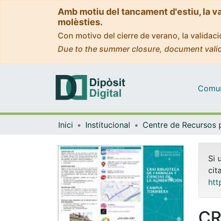
Amb motiu del tancament d'estiu, la v
molèsties.
Con motivo del cierre de verano, la valida
Due to the summer closure, document valid
Comuni
Inici
Institucional
Si 
cit
htt
CR