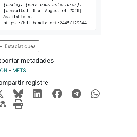
[texto]. [versiones anteriores].
[consulted: 6 of August of 2026]. 
Available at: 
https://hdl.handle.net/2445/129344
Estadístiques
xportar metadades
SON
-
METS
ompartir registre