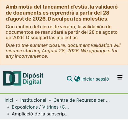
Amb motiu del tancament d'estiu, la validació
de documents es reprendrà a partir del 28
d'agost de 2026. Disculpeu les molèsties.
Con motivo del cierre de verano, la validación de
documentos se reanudará a partir del 28 de agosto
de 2026. Disculpad las molestias
Due to the summer closure, document validation will
resume starting August 28, 2026. We apologize for
any inconvenience.
(current)
Iniciar sessió
Comunitats i col·leccions
Inici
Institucional
Centre de Recursos per a l'Aprenentatge i la Investigació (CRAI-UB) - Institucional
Navega per tot el DD
Exposicions / Vitrines (CRAI-UB)
Com publicar
Ampliació de la subscripció de JSTOR. (Setembre 2023)
Contacte