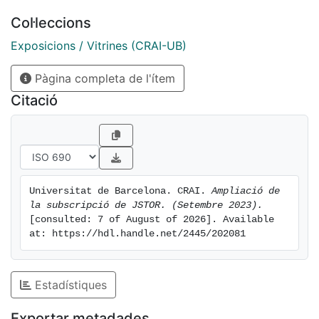
for Freedom: Southern Africa, - Global Plants
Col·leccions
JSTOR és una iniciativa fundada en 1995 que forma
part d’ITHAKA, organització sense ànim de lucre que
Exposicions / Vitrines (CRAI-UB)
ajuda la comunitat acadèmica a utilitzar tecnologies
Pàgina completa de l'ítem
digitals, preservar la informació acadèmica i promoure
la recerca i l’ensenyament de forma sostenible.
Citació
Trobareu l’accés al Cercabib >> JSTOR
Universitat de Barcelona. CRAI. 
Ampliació de 
la subscripció de JSTOR. (Setembre 2023).
[consulted: 7 of August of 2026]. Available 
at: https://hdl.handle.net/2445/202081
Estadístiques
Exportar metadades