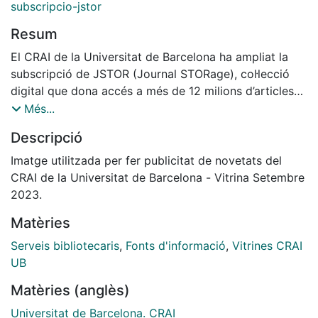
subscripcio-jstor
Resum
El CRAI de la Universitat de Barcelona ha ampliat la
subscripció de JSTOR (Journal STORage), col·lecció
digital que dona accés a més de 12 milions d’articles
de revista, llibres, imatges i fonts primàries de 75
Més...
disciplines.
Descripció
Imatge utilitzada per fer publicitat de novetats del
CRAI de la Universitat de Barcelona - Vitrina Setembre
La nova subscripció JSTOR Archival Journals and
2023.
Primary Sources Collection inclou l’accés a 2.892 títols
Matèries
i 27 col·leccions i bases de dades:
- Arts & Sciences I-XV (15 col·leccions), - Business I-IV,
Serveis bibliotecaris
,
Fonts d'informació
,
Vitrines CRAI
- Hebrew Journals, - Ireland, - Life Sciences, - Public
UB
Health Journals, - Lives of Literature, - Security
Matèries (anglès)
Studies, - Sustainability, - 19th Century British
Pamphlets, - World Heritage Sites: Africa, - Struggles
Universitat de Barcelona. CRAI