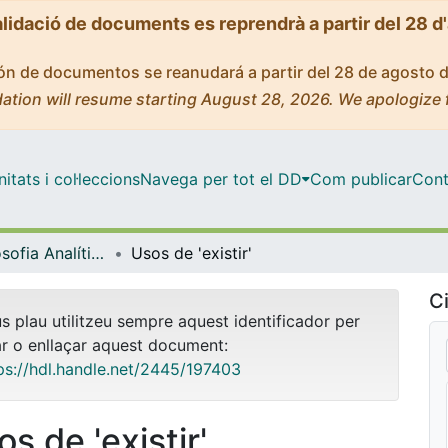
alidació de documents es reprendrà a partir del 28 d
ción de documentos se reanudará a partir del 28 de agosto 
ation will resume starting August 28, 2026. We apologize 
tats i col·leccions
Navega per tot el DD
Com publicar
Cont
Màster - Filosofia Analítica (APhil)
Usos de 'existir'
Ci
us plau utilitzeu sempre aquest identificador per
ar o enllaçar aquest document:
ps://hdl.handle.net/2445/197403
s de 'existir'