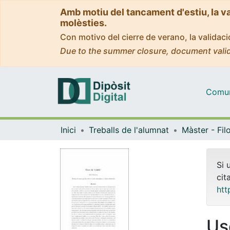
Amb motiu del tancament d'estiu, la v
molèsties.
Con motivo del cierre de verano, la valida
Due to the summer closure, document valid
Comuni
Inici
Treballs de l'alumnat
Si 
cit
htt
Uso