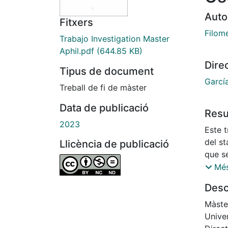
Auto
Fitxers
Filom
Trabajo Investigation Master
Aphil.pdf
(644.85 KB)
Dire
Tipus de document
Garcí
Treball de fi de màster
Data de publicació
Res
2023
Este t
del st
Llicència de publicació
que s
suele 
Més
es lo 
Desc
tempo
otro 
Màster
conve
Unive
compr