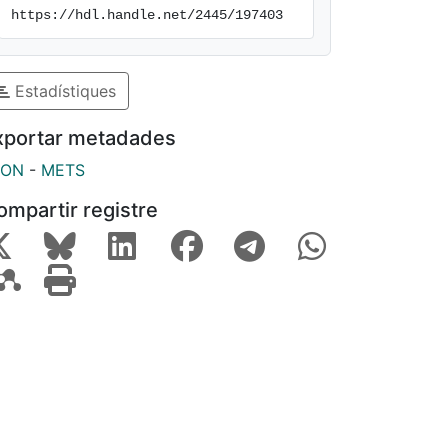
https://hdl.handle.net/2445/197403
Estadístiques
xportar metadades
SON
-
METS
ompartir registre