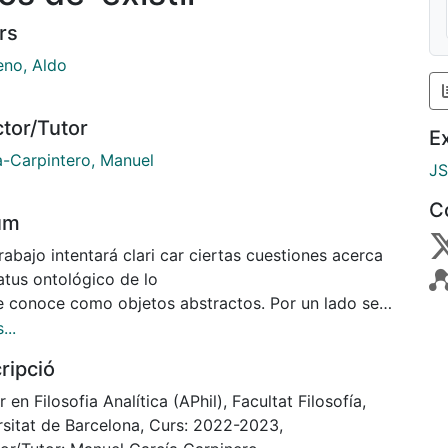
rs
eno, Aldo
ctor/Tutor
E
a-Carpintero, Manuel
J
C
um
rabajo intentará clari car ciertas cuestiones acerca
atus ontológico de lo
e conoce como objetos abstractos. Por un lado se
aceptar que lo que existe
...
concreto, es decir, lo que está localizado espacio
ripció
ralmente, mientras que por
lado, observando al menos nuestro uso del lenguaje
 en Filosofia Analítica (APhil), Facultat Filosofía,
ncional, parece que nos
rsitat de Barcelona, Curs: 2022-2023,
ometemos con la existencia de entidades