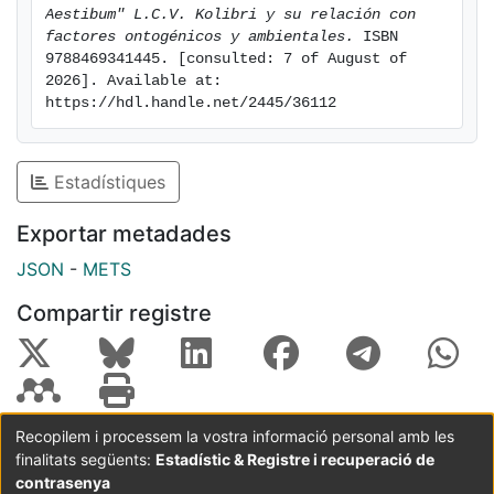
los capítulos cuarto y quinto respectivamente. Un
Aestibum" L.C.V. Kolibri y su relación con 
factores ontogénicos y ambientales.
 ISBN 
anexo de tablas y un apartado conteniendo la
9788469341445. [consulted: 7 of August of 
bibliografía manejada en la presente tesis completan
2026]. Available at: 
el articulado de la misma.
https://hdl.handle.net/2445/36112
Estadístiques
Exportar metadades
JSON
-
METS
Compartir registre
Recopilem i processem la vostra informació personal amb les
finalitats següents:
Estadístic & Registre i recuperació de
Coordinació:
CRAI UB
Avís legal
Metadades
subjectes a:
contrasenya