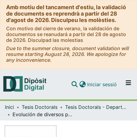
Amb motiu del tancament d'estiu, la validació
de documents es reprendrà a partir del 28
d'agost de 2026. Disculpeu les molèsties.
Con motivo del cierre de verano, la validación de
documentos se reanudará a partir del 28 de agosto
de 2026. Disculpad las molestias
Due to the summer closure, document validation will
resume starting August 28, 2026. We apologize for
any inconvenience.
(current)
Iniciar sessió
Comunitats i col·leccions
Inici
Tesis Doctorals
Tesis Doctorals - Departament - Biologia Vegetal
Navega per tot el DD
Evolución de diversos parámetros fisiológicos, morfológicos y anatomicos en "Triticum Aestibum" L.C.V. Kolibri y su relación con factores ontogénicos y ambientales.
Com publicar
Contacte