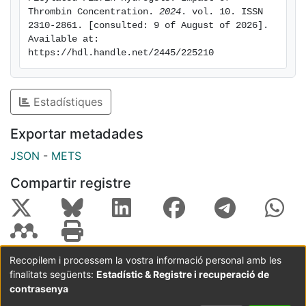
Thrombin Concentration. 
2024
. vol. 10. ISSN 
2310-2861. [consulted: 9 of August of 2026]. 
Available at: 
https://hdl.handle.net/2445/225210
Estadístiques
Exportar metadades
JSON
-
METS
Compartir registre
Recopilem i processem la vostra informació personal amb les
finalitats següents:
Estadístic & Registre i recuperació de
Coordinació:
CRAI UB
Avís legal
Metadades
subjectes a:
contrasenya