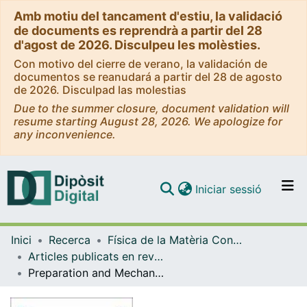
Amb motiu del tancament d'estiu, la validació
de documents es reprendrà a partir del 28
d'agost de 2026. Disculpeu les molèsties.
Con motivo del cierre de verano, la validación de
documentos se reanudará a partir del 28 de agosto
de 2026. Disculpad las molestias
Due to the summer closure, document validation will
resume starting August 28, 2026. We apologize for
any inconvenience.
(current)
Iniciar sessió
Comunitats i col·leccions
Inici
Recerca
Física de la Matèria Condensada
Navega per tot el DD
Articles publicats en revistes (Física de la Matèria Condensada)
Com publicar
Preparation and Mechano-Functional Characterization of PEGylated Fibrin Hydrogels: Impact of Thrombin Concentration
Contacte