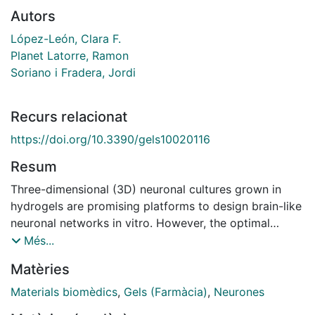
Autors
López-León, Clara F.
Planet Latorre, Ramon
Soriano i Fradera, Jordi
Recurs relacionat
https://doi.org/10.3390/gels10020116
Resum
Three-dimensional (3D) neuronal cultures grown in
hydrogels are promising platforms to design brain-like
neuronal networks in vitro. However, the optimal
properties of such cultures must be tuned to ensure a
Més...
hydrogel matrix sufficiently porous to promote healthy
Matèries
development but also sufficiently rigid for structural
support. Such an optimization is difficult since it
Materials biomèdics
,
Gels (Farmàcia)
,
Neurones
implies the exploration of different hydrogel