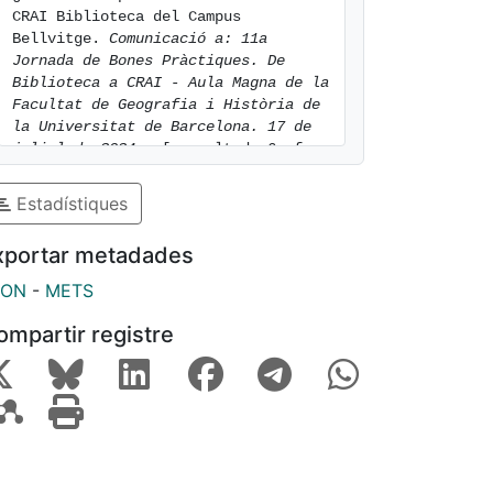
CRAI Biblioteca del Campus 
Bellvitge. 
Comunicació a: 11a 
Jornada de Bones Pràctiques. De 
Biblioteca a CRAI - Aula Magna de la 
Facultat de Geografia i Història de 
la Universitat de Barcelona. 17 de 
juliol de 2024.
. [consulted: 6 of 
August of 2026]. Available at: 
https://hdl.handle.net/2445/215160
Estadístiques
xportar metadades
SON
-
METS
ompartir registre