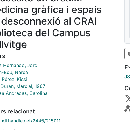
dicina gràfica i espais
 desconnexió al CRAI
blioteca del Campus
llvitge
rs
t Hernando, Jordi
E
n-Bou, Nerea
J
 Pérez, Kissi
 Durán, Marcial, 1967-
C
za Andradas, Carolina
rs relacionat
//hdl.handle.net/2445/215011