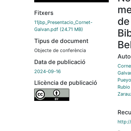
me
Fitxers
de
11jbp_Presentacio_Cornet-
Galvan.pdf
(24.71 MB)
Bi
Tipus de document
Be
Objecte de conferència
Auto
Data de publicació
Corne
2024-09-16
Galva
Pueyo
Llicència de publicació
Rubio
Zarau
Recu
http: