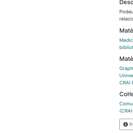
Desc
Podeu
relaci
Matè
Medic
bibli
Matè
Graph
Unive
CRAI 
Col·
Comun
(CRAI
Pà