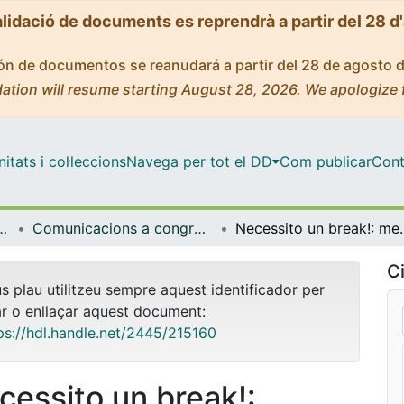
alidació de documents es reprendrà a partir del 28 d
ción de documentos se reanudará a partir del 28 de agosto 
ation will resume starting August 28, 2026. We apologize 
tats i col·leccions
Navega per tot el DD
Com publicar
Cont
l'Aprenentatge i la Investigació (CRAI-UB)
Comunicacions a congressos / Jornades / Presentacions (CRAI-UB)
Necessito un break!: medicina gràfica 
Ci
us plau utilitzeu sempre aquest identificador per
ar o enllaçar aquest document:
ps://hdl.handle.net/2445/215160
cessito un break!: