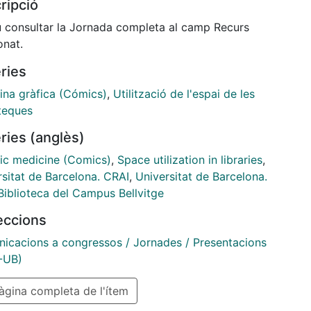
ripció
 consultar la Jornada completa al camp Recurs
onat.
ries
ina gràfica (Cómics)
,
Utilització de l'espai de les
oteques
ries (anglès)
ic medicine (Comics)
,
Space utilization in libraries
,
rsitat de Barcelona. CRAI
,
Universitat de Barcelona.
Biblioteca del Campus Bellvitge
leccions
icacions a congressos / Jornades / Presentacions
-UB)
gina completa de l'ítem