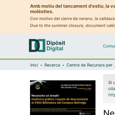
Amb motiu del tancament d'estiu, la v
molèsties.
Con motivo del cierre de verano, la valida
Due to the summer closure, document valid
Comuni
Inici
Recerca
Centre de Recursos per a 
Si 
cit
htt
Ne