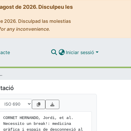
'agost de 2026. Disculpeu les
de 2026. Disculpad las molestias
for any inconvenience.
acte
Iniciar sessió
i espais de desconnexió al CRAI Biblioteca del Campus Bellvitge
tació
CORNET HERNANDO, Jordi, et al. 
Necessito un break!: medicina 
gràfica i espais de desconnexió al 