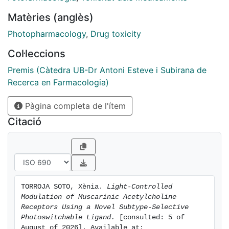
the safety and efficacy of current treatments.
Matèries (anglès)
Photopharmacology
,
Drug toxicity
Col·leccions
Premis (Càtedra UB-Dr Antoni Esteve i Subirana de
Recerca en Farmacologia)
Pàgina completa de l'ítem
Citació
TORROJA SOTO, Xènia. 
Light-Controlled 
Modulation of Muscarinic Acetylcholine 
Receptors Using a Novel Subtype-Selective 
Photoswitchable Ligand.
 [consulted: 5 of 
August of 2026]. Available at: 