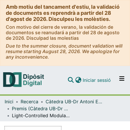
Amb motiu del tancament d'estiu, la validació
de documents es reprendrà a partir del 28
d'agost de 2026. Disculpeu les molèsties.
Con motivo del cierre de verano, la validación de
documentos se reanudará a partir del 28 de agosto
de 2026. Disculpad las molestias
Due to the summer closure, document validation will
resume starting August 28, 2026. We apologize for
any inconvenience.
(current)
Iniciar sessió
Comunitats i col·leccions
Inici
Recerca
Càtedra UB-Dr Antoni Esteve i Subirana de Recerca en Farmacologia
Navega per tot el DD
Premis (Càtedra UB-Dr Antoni Esteve i Subirana de Recerca en Farmacologia)
Com publicar
Light-Controlled Modulation of Muscarinic Acetylcholine Receptors Using a Novel Subtype-Selective Photoswitchable Ligand
Contacte