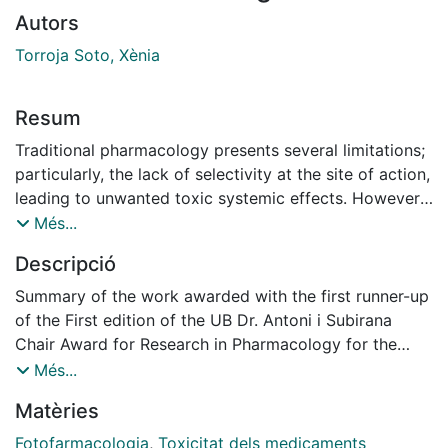
Autors
Torroja Soto, Xènia
Resum
Traditional pharmacology presents several limitations;
particularly, the lack of selectivity at the site of action,
leading to unwanted toxic systemic effects. However,
in recent years, photopharmacology has emerged as a
Més...
complementary approach to solve the long-standing
Descripció
issue of off-target toxicity outside the disease
location. By designing drugs whose activity can be
Summary of the work awarded with the first runner-up
regulated by light, this strategy enables both selective
of the First edition of the UB Dr. Antoni i Subirana
and reversible modulation of both drug activation
Chair Award for Research in Pharmacology for the
(where needed) and inactivation (where potentially
best Master's Degree in Research in Pharmacology at
Més...
toxic). Nonetheless, this research aims at further
the University of Barcelona
Matèries
advancing the development of light-controllable
pharmacological tools, improving
Fotofarmacologia
,
Toxicitat dels medicaments