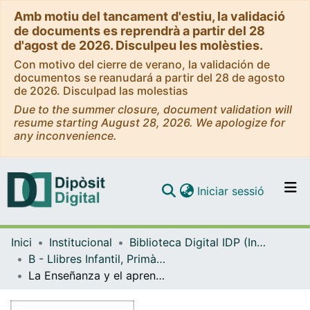
Amb motiu del tancament d'estiu, la validació
de documents es reprendrà a partir del 28
d'agost de 2026. Disculpeu les molèsties.
Con motivo del cierre de verano, la validación de
documentos se reanudará a partir del 28 de agosto
de 2026. Disculpad las molestias
Due to the summer closure, document validation will
resume starting August 28, 2026. We apologize for
any inconvenience.
(current)
Iniciar sessió
Comunitats i col·leccions
Inici
Institucional
Biblioteca Digital IDP (Institut de Desenvolupament Professional)
Navega per tot el DD
B - Llibres Infantil, Primària, Secundària i FP (IDP, Graó, Horsori)
Com publicar
La Enseñanza y el aprendizaje de las ciencias de la naturaleza en la educación secundaria
Contacte