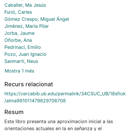
Caballer, Ma Jesús
Furió, Carles
Gómez Crespo, Miguel Ángel
Jiménez, María Pilar
Jorba, Jaume
Oñorbe, Ana
Pedrinaci, Emilio
Pozo, Juan Ignacio
Sanmartí, Neus
Mostra 1 més
Recurs relacionat
https://cercabib.ub.edu/permalink/34CSUC_UB/18sfiok
/alma991011479829706708
Resum
Este libro presenta una aproximacion inicial a las
orientaciones actuales en la en señanza y el