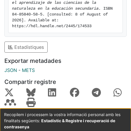
el aprendizaje de las ciencias de la 
naturaleza en la educación secundaria.
 ISBN 
84-85840-58-5. [consulted: 8 of August of 
2026]. Available at: 
https://hdl.handle.net/2445/174533
Estadístiques
Exportar metadades
JSON
-
METS
Compartir registre
Recopilem i processem la vostra informació personal amb les
finalitats següents:
Estadístic & Registre i recuperació de
Coordinació:
CRAI UB
Avís legal
Metadades
subjectes a:
contrasenya