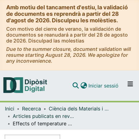
Amb motiu del tancament d'estiu, la validació
de documents es reprendrà a partir del 28
d'agost de 2026. Disculpeu les molèsties.
Con motivo del cierre de verano, la validación de
documentos se reanudará a partir del 28 de agosto
de 2026. Disculpad las molestias
Due to the summer closure, document validation will
resume starting August 28, 2026. We apologize for
any inconvenience.
(current)
Iniciar sessió
Comunitats i col·leccions
Inici
Recerca
Ciència dels Materials i Química Física
Navega per tot el DD
Articles publicats en revistes (Ciència dels Materials i Química Física)
Com publicar
Effects of temperature on the shape and symmetry of molecules and solids
Contacte