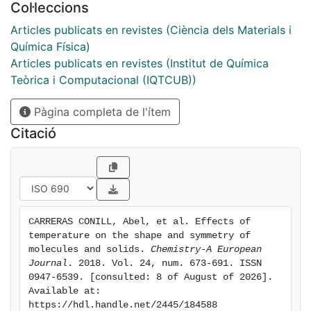
Col·leccions
incessant motion of its constituent particles, nuclei
and electrons. How are molecular shape and symmetry
Articles publicats en revistes (Ciència dels Materials i
affected by this thermal motion? In this review we
Química Física)
introduce the language of continuous symmetry
Articles publicats en revistes (Institut de Química
measures as a new tool to quantitatively describe the
Teòrica i Computacional (IQTCUB))
effects of temperature on molecular shape and
Pàgina completa de l'ítem
symmetry.
Citació
CARRERAS CONILL, Abel, et al. Effects of 
temperature on the shape and symmetry of 
molecules and solids. 
Chemistry-A European 
Journal
. 2018. Vol. 24, num. 673-691. ISSN 
0947-6539. [consulted: 8 of August of 2026]. 
Available at: 
https://hdl.handle.net/2445/184588