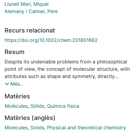
Llunell Marí, Miquel
Alemany i Cahner, Pere
Recurs relacionat
https://doi.org/10.1002/chem.201801682
Resum
Despite its undeniable problems from a philosophical
point of view, the concept of molecular structure, with
attributes such as shape and symmetry, directly
borrowed from the description of macroscopic
Més...
objects, is nowadays central to most of chemistry.
Matèries
Following this trend, descriptions such as "the
tetrahedral" carbon atom are widely used from
Molècules
,
Sòlids
,
Química física
elementary textbooks to the most up-to-date research
Matèries (anglès)
articles. The definition of molecular shape is, however,
not as simple as it might seem at first sight. Molecules
Molecules
,
Solids
,
Physical and theoretical chemistry
don't behave as macroscopic objects do due to the