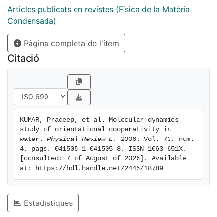
quantity calculated for the self-dipole. Finally, we find
Articles publicats en revistes (Física de la Matèria
that the orientational correlation length is short even
Condensada)
at low T.
Pàgina completa de l'ítem
Citació
KUMAR, Pradeep, et al. Molecular dynamics 
study of orientational cooperativity in 
water. 
Physical Review E
. 2006. Vol. 73, num. 
4, pags. 041505-1-041505-8. ISSN 1063-651X. 
[consulted: 7 of August of 2026]. Available 
at: https://hdl.handle.net/2445/18789
Estadístiques