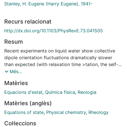
Stanley, H. Eugene (Harry Eugene), 1941-
Recurs relacionat
http://dx.doi.org/10.1103/PhysRevE.73.041505
Resum
Recent experiments on liquid water show collective
dipole orientation fluctuations dramatically slower
than expected (with relaxation time >tation, the self-
dipole randomization time tr, which is an upper limit on
Més...
ta; we find that tr5ta. Third, to check if there are
Matèries
correlated domains of dipoles in water which have
large relaxation times compared to the individual
Equacions d'estat
,
Química física
,
Reologia
dipoles, we calculate the randomization time tbox of
Matèries (anglès)
the site-dipole field, the net dipole moment formed by
a set of molecules belonging to a box of edge Lbox.
Equations of state
,
Physical chemistry
,
Rheology
We find that the site-dipole randomization time
Col·leccions
tbox2.5ta for Lbox3 , i.e., it is shorter than the same