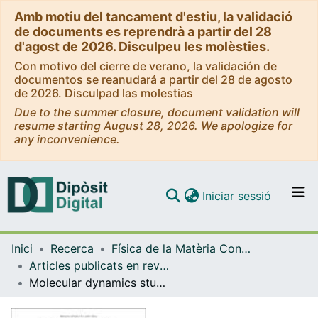
Amb motiu del tancament d'estiu, la validació
de documents es reprendrà a partir del 28
d'agost de 2026. Disculpeu les molèsties.
Con motivo del cierre de verano, la validación de
documentos se reanudará a partir del 28 de agosto
de 2026. Disculpad las molestias
Due to the summer closure, document validation will
resume starting August 28, 2026. We apologize for
any inconvenience.
(current)
Iniciar sessió
Comunitats i col·leccions
Inici
Recerca
Física de la Matèria Condensada
Navega per tot el DD
Articles publicats en revistes (Física de la Matèria Condensada)
Com publicar
Molecular dynamics study of orientational cooperativity in water
Contacte