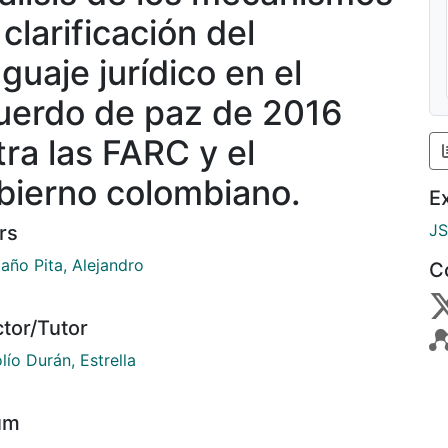
clarificación del
guaje jurídico en el
uerdo de paz de 2016
tra las FARC y el
bierno colombiano.
E
J
rs
año Pita, Alejandro
C
ctor/Tutor
ío Durán, Estrella
um