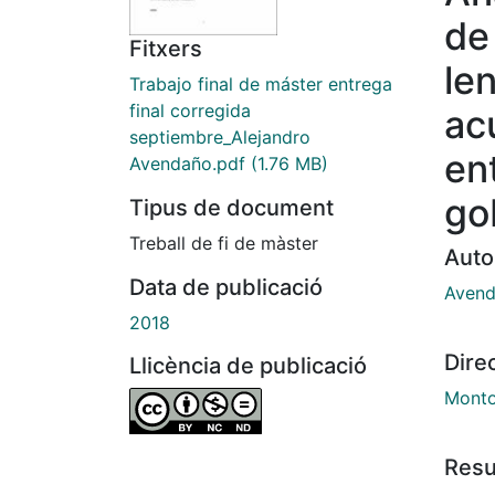
de 
Fitxers
len
Trabajo final de máster entrega
final corregida
ac
septiembre_Alejandro
en
Avendaño.pdf
(1.76 MB)
go
Tipus de document
Treball de fi de màster
Auto
Data de publicació
Avend
2018
Dire
Llicència de publicació
Montol
Res