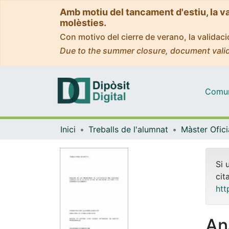
Amb motiu del tancament d'estiu, la v
molèsties.
Con motivo del cierre de verano, la valida
Due to the summer closure, document valid
Comuni
Inici
Treballs de l'alumnat
Si 
cit
htt
An