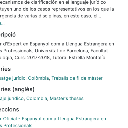
canismos de clarificación en el lenguaje jurídico
ituyen uno de los casos representativos en los que la
gencia de varias disciplinas, en este caso, el
o y la lingüística, resulta en un afortunado maridaje,
...
ue surgen, no solamente, propuestas
ripció
micamente relevantes, sino también, planteamientos
na vez aplicados, afectan y benefician a la
r d'Expert en Espanyol com a Llengua Estrangera en
danía, en general. El acuerdo de paz de La Habana
 Professionals, Universitat de Barcelona, Facultat
ciona un terreno propicio y fértil para el análisis del
ologia, Curs: 2017-2018, Tutora: Estrella Montolío
onamiento de estos mecanismos. Su carácter, de
ries
polivalente, a la vez, histórico, político, jurídico,
nado, tanto a público experto como a lectores legos,
atge jurídic
,
Colòmbia
,
Treballs de fi de màster
e una concurrencia de factores que permite
ries (anglès)
var la interacción entre los mecanismos de claridad
 demás factores que intervienen en la redacción de
je jurídico
,
Colombia
,
Master's theses
to legal...
leccions
r Oficial - Espanyol com a Llengua Estrangera en
s Professionals