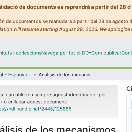
alidació de documents es reprendrà a partir del 28 d
ción de documentos se reanudará a partir del 28 de agosto 
ation will resume starting August 28, 2026. We apologize 
tats i col·leccions
Navega per tot el DD
Com publicar
Cont
Màster Oficial - Espanyol com a Llengua Estrangera en Àmbits Professionals
Análisis de los mecanismos de clarificación del lenguaje jurídico en el acuerdo de paz de 2016 entra las FARC y el gobierno colombiano.
Ci
us plau utilitzeu sempre aquest identificador per
ar o enllaçar aquest document:
ps://hdl.handle.net/2445/125885
álisis de los mecanismos