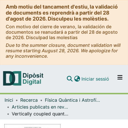
Amb motiu del tancament d'estiu, la validació
de documents es reprendrà a partir del 28
d'agost de 2026. Disculpeu les molèsties.
Con motivo del cierre de verano, la validación de
documentos se reanudará a partir del 28 de agosto
de 2026. Disculpad las molestias
Due to the summer closure, document validation will
resume starting August 28, 2026. We apologize for
any inconvenience.
(current)
Iniciar sessió
Comunitats i col·leccions
Inici
Recerca
Física Quàntica i Astrofísica
Navega per tot el DD
Articles publicats en revistes (Física Quàntica i Astrofísica)
Com publicar
Vertically coupled quantum dots in the local spin-density functional theory
Contacte