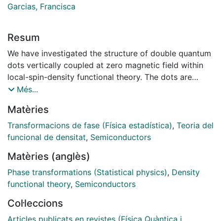
Garcias, Francisca
Resum
We have investigated the structure of double quantum
dots vertically coupled at zero magnetic field within
local-spin-density functional theory. The dots are
identical and have a finite width, and the whole system
Més...
is axially symmetric. We first discuss the effect of
Matèries
thickness on the addition spectrum of one single dot.
Next we describe the structure of coupled dots as a
Transformacions de fase (Física estadística)
,
Teoria del
function of the interdot distance for different electron
funcional de densitat
,
Semiconductors
numbers. Addition spectra, Hund's rule, and molecular-
Matèries (anglès)
type configurations are discussed. It is shown that
self-interaction corrections to the density-functional
Phase transformations (Statistical physics)
,
Density
results do not play a very important role in the
functional theory
,
Semiconductors
calculated addition spectra
Col·leccions
Articles publicats en revistes (Física Quàntica i