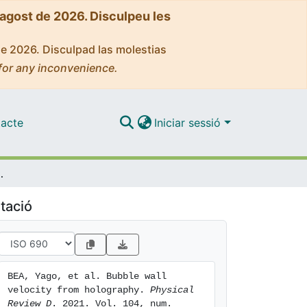
'agost de 2026. Disculpeu les
de 2026. Disculpad las molestias
for any inconvenience.
acte
Iniciar sessió
rom holography
tació
BEA, Yago, et al. Bubble wall 
velocity from holography. 
Physical 
Review D
. 2021. Vol. 104, num. 