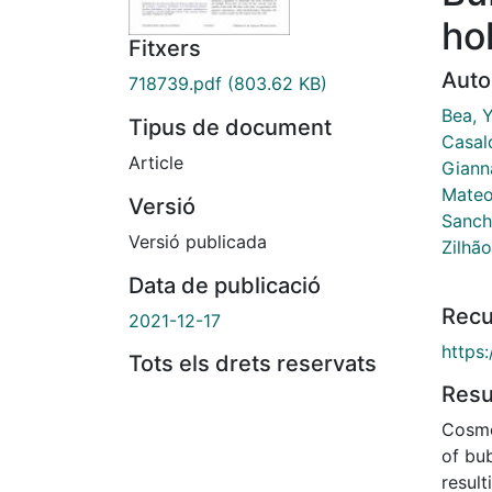
ho
Fitxers
Auto
718739.pdf
(803.62 KB)
Bea, 
Tipus de document
Casal
Article
Giann
Mateo
Versió
Sanch
Versió publicada
Zilhão
Data de publicació
Recu
2021-12-17
https
Tots els drets reservats
Res
Cosmo
of bu
resul