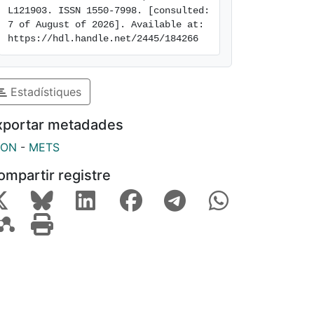
L121903. ISSN 1550-7998. [consulted: 
7 of August of 2026]. Available at: 
https://hdl.handle.net/2445/184266
Estadístiques
xportar metadades
SON
-
METS
ompartir registre