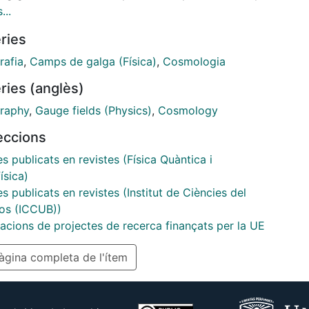
e bubble wall velocity. We use holography to
...
e the wall velocity from first principles in a
ries
gly coupled, non-Abelian, four-dimensional gauge
. The wall velocity is determined dynamically in
rafia
,
Camps de galga (Física)
,
Cosmologia
of the nucleation temperature. We verify that ideal
ries (anglès)
dynamics provides a good description of the system
where except near the wall.
raphy
,
Gauge fields (Physics)
,
Cosmology
leccions
es publicats en revistes (Física Quàntica i
ísica)
es publicats en revistes (Institut de Ciències del
s (ICCUB))
cacions de projectes de recerca finançats per la UE
gina completa de l'ítem