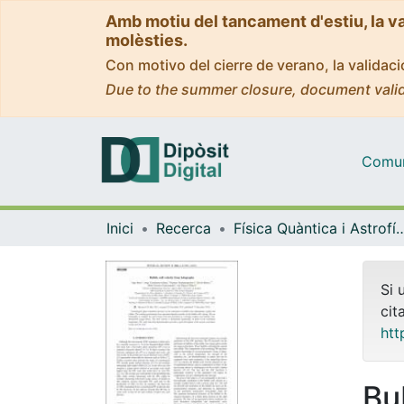
Amb motiu del tancament d'estiu, la v
molèsties.
Con motivo del cierre de verano, la valida
Due to the summer closure, document valid
Comuni
Inici
Recerca
Física Quàntica i As
Si 
cit
htt
Bu