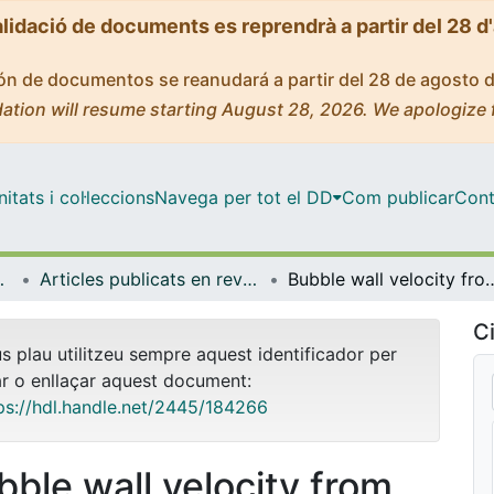
alidació de documents es reprendrà a partir del 28 d
ción de documentos se reanudará a partir del 28 de agosto 
ation will resume starting August 28, 2026. We apologize 
tats i col·leccions
Navega per tot el DD
Com publicar
Cont
trofísica
Articles publicats en revistes (Física Quàntica i Astrofísica)
Bubble wall velocity f
Ci
us plau utilitzeu sempre aquest identificador per
ar o enllaçar aquest document:
ps://hdl.handle.net/2445/184266
bble wall velocity from