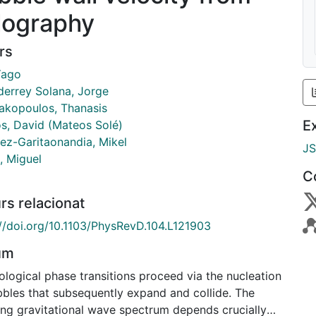
lography
rs
Yago
derrey Solana, Jorge
akopoulos, Thanasis
E
s, David (Mateos Solé)
ez-Garitaonandia, Mikel
J
, Miguel
C
rs relacionat
://doi.org/10.1103/PhysRevD.104.L121903
um
logical phase transitions proceed via the nucleation
bbles that subsequently expand and collide. The
ting gravitational wave spectrum depends crucially