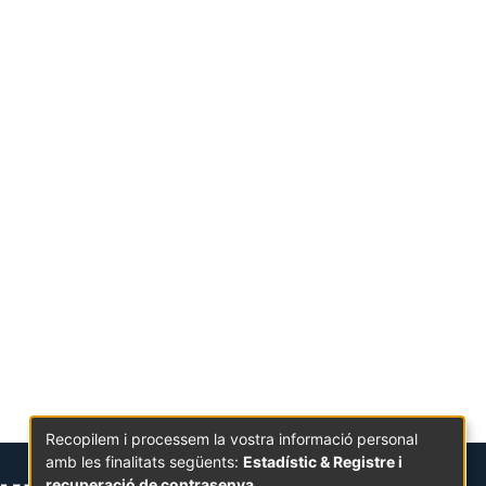
Recopilem i processem la vostra informació personal
amb les finalitats següents:
Estadístic & Registre i
recuperació de contrasenya