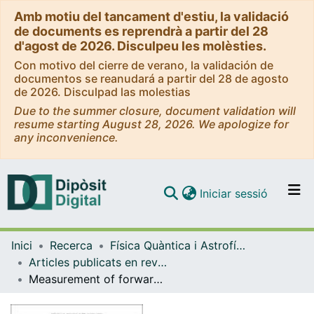
Amb motiu del tancament d'estiu, la validació
de documents es reprendrà a partir del 28
d'agost de 2026. Disculpeu les molèsties.
Con motivo del cierre de verano, la validación de
documentos se reanudará a partir del 28 de agosto
de 2026. Disculpad las molestias
Due to the summer closure, document validation will
resume starting August 28, 2026. We apologize for
any inconvenience.
(current)
Iniciar sessió
Comunitats i col·leccions
Inici
Recerca
Física Quàntica i Astrofísica
Navega per tot el DD
Articles publicats en revistes (Física Quàntica i Astrofísica)
Com publicar
Measurement of forward charged hadron flow harmonics in peripheral PbPb collisions at √sNN = 5.02 TeV with the LHCb detector
Contacte