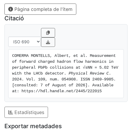
central-pseudorapidity measurements at ALICE and
Pàgina completa de l'ítem
ATLAS from the same collision system but share
similar features.
Citació
COMERMA MONTELLS, Albert, et al. Measurement 
of forward charged hadron flow harmonics in 
peripheral PbPb collisions at √sNN = 5.02 TeV 
with the LHCb detector. 
Physical Review C
. 
2024. Vol. 109, num. 054908. ISSN 2469-9985. 
[consulted: 7 of August of 2026]. Available 
at: https://hdl.handle.net/2445/222015
Estadístiques
Exportar metadades