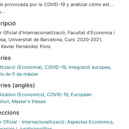
isis provocada por la COVID-19 y analizar cómo estas
estas y sus consecuencias pueden afectar al
...
so de integración europea. La Unión Europea, como
ripció
 ejemplo de organización internacional de carácter
nacional, ha tenido una evolución discontinua pero
 Oficial d'Internacionalització, Facultat d'Economia i
lar en el sentido de la integración económica. Las
sa, Universitat de Barcelona, Curs: 2020-2021,
as crisis han provocado cierto distanciamiento y
: Xavier Fernández Pons
nformidad entre los distintos Estados Miembros, y
ries
ltima crisis de origen sanitario evidencia problemas,
 la vez, en cierta manera, la necesidad de
lització (Economia)
,
COVID-19
,
Integració europea
,
ificar la integración para solucionarlos.
ls de fi de màster
ries (anglès)
lization (Economics)
,
COVID-19
,
European
ation
,
Master's theses
leccions
 Oficial - Internacionalització: Aspectes Econòmics,
arials i Juridicopolítics