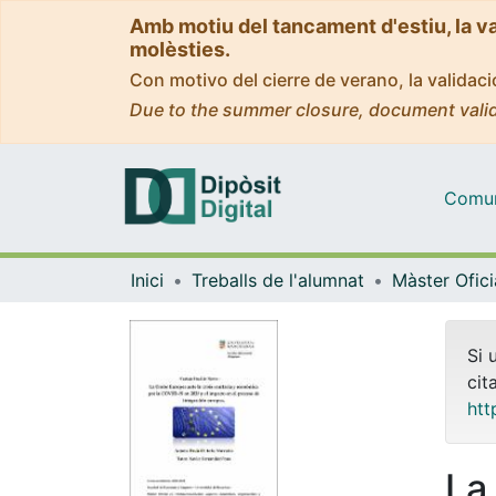
Amb motiu del tancament d'estiu, la v
molèsties.
Con motivo del cierre de verano, la valida
Due to the summer closure, document valid
Comuni
Inici
Treballs de l'alumnat
Si 
cit
htt
La