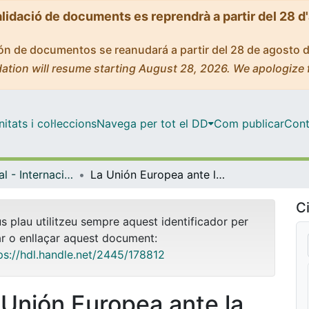
alidació de documents es reprendrà a partir del 28 d
ción de documentos se reanudará a partir del 28 de agosto 
ation will resume starting August 28, 2026. We apologize 
tats i col·leccions
Navega per tot el DD
Com publicar
Cont
Màster Oficial - Internacionalització: Aspectes Econòmics, Empresarials i Juridicopolítics
La Unión Europea ante la crisis sanitaria y económica por la COVID-19 en 2020 y el impacto en el proceso de integración europea
Ci
us plau utilitzeu sempre aquest identificador per
ar o enllaçar aquest document:
ps://hdl.handle.net/2445/178812
 Unión Europea ante la