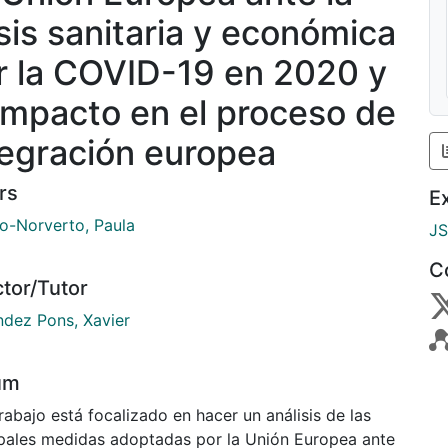
isis sanitaria y económica
r la COVID-19 en 2020 y
 impacto en el proceso de
tegración europea
rs
E
io-Norverto, Paula
J
C
ctor/Tutor
ndez Pons, Xavier
um
rabajo está focalizado en hacer un análisis de las
ipales medidas adoptadas por la Unión Europea ante