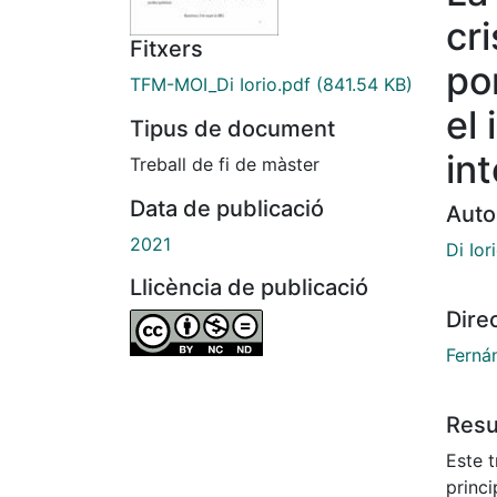
cr
Fitxers
po
TFM-MOI_Di Iorio.pdf
(841.54 KB)
el
Tipus de document
in
Treball de fi de màster
Data de publicació
Auto
2021
Di Ior
Llicència de publicació
Dire
Ferná
Res
Este t
princ