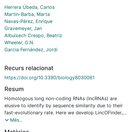
Herrera Úbeda, Carlos
Martin-Barba, Marta
Navas-Pérez, Enrique
Gravemeyer, Jan
Albuixech Crespo, Beatriz
Wheeler, G.N.
Garcia Fernández, Jordi
Recurs relacionat
https://doi.org/10.3390/biology8030061
Resum
Homologous long non-coding RNAs (lncRNAs) are
elusive to identify by sequence similarity due to their
fast-evolutionary rate. Here we develop LincOFinder, a
pipeline that finds conserved intergenic lncRNAs
Més...
(lincRNAs) between distant related species by means