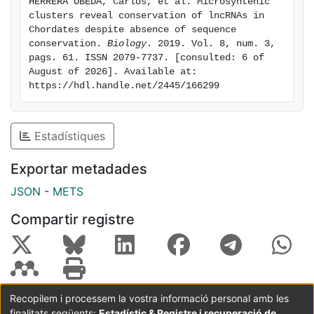
HERRERA ÚBEDA, Carlos, et al. Microsyntenic 
clusters reveal conservation of lncRNAs in 
Chordates despite absence of sequence 
conservation. 
Biology
. 2019. Vol. 8, num. 3, 
pags. 61. ISSN 2079-7737. [consulted: 6 of 
August of 2026]. Available at: 
https://hdl.handle.net/2445/166299
Estadístiques
Exportar metadades
JSON
-
METS
Compartir registre
Recopilem i processem la vostra informació personal amb les
finalitats següents:
Estadístic & Registre i recuperació de
Coordinació:
CRAI UB
Avís legal
Metadades