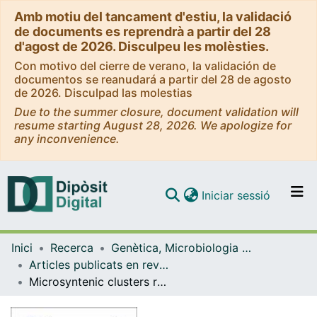
Amb motiu del tancament d'estiu, la validació
de documents es reprendrà a partir del 28
d'agost de 2026. Disculpeu les molèsties.
Con motivo del cierre de verano, la validación de
documentos se reanudará a partir del 28 de agosto
de 2026. Disculpad las molestias
Due to the summer closure, document validation will
resume starting August 28, 2026. We apologize for
any inconvenience.
(current)
Iniciar sessió
Comunitats i col·leccions
Inici
Recerca
Genètica, Microbiologia i Estadística
Navega per tot el DD
Articles publicats en revistes (Genètica, Microbiologia i Estadística)
Com publicar
Microsyntenic clusters reveal conservation of lncRNAs in Chordates despite absence of sequence conservation
Contacte