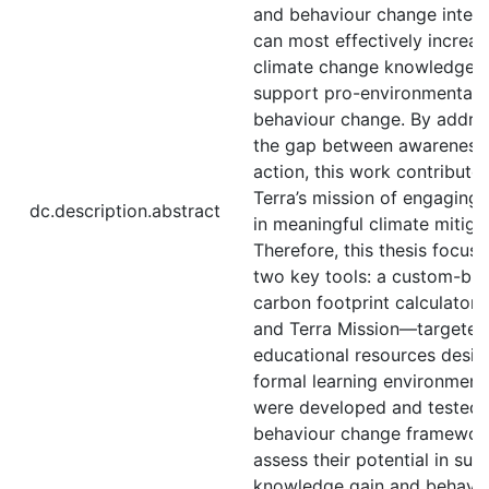
and behaviour change interv
can most effectively increas
climate change knowledge 
support pro-environmental
behaviour change. By addre
the gap between awareness
action, this work contributes
Terra’s mission of engaging 
dc.description.abstract
in meaningful climate mitiga
Therefore, this thesis focus
two key tools: a custom-buil
carbon footprint calculator 
and Terra Mission—targeted
educational resources desig
formal learning environment
were developed and tested 
behaviour change framewor
assess their potential in sup
knowledge gain and behavi