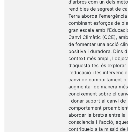
d'arbres com un dels mèto
rendibles de segrest de carb
Terra aborda l'emergència c
combinant esforços de plant
gran escala amb l'Educació 
Canvi Climàtic (CCE), amb l'
de fomentar una acció climà
positiva i duradora. Dins d'
context més ampli, l'objectiu
d'aquesta tesi és explorar 
l'educació i les intervencion
canvi de comportament po
augmentar de manera més ef
coneixement sobre el canvi 
i donar suport al canvi de
comportament proambiental
abordar la bretxa entre la
consciència i l'acció, aquest 
contribueix a la missió de Li