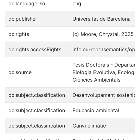
dc.language.iso
eng
dc.publisher
Universitat de Barcelona
dc.rights
(c) Moore, Chrystal, 2025
dc.rights.accessRights
info:eu-repo/semantics/ope
Tesis Doctorals - Departame
dc.source
Biologia Evolutiva, Ecologia 
Ciències Ambientals
dc.subject.classification
Desenvolupament sostenibl
dc.subject.classification
Educació ambiental
dc.subject.classification
Canvi climàtic