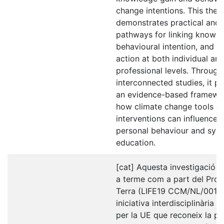
change intentions. This thesi
demonstrates practical and 
pathways for linking knowle
behavioural intention, and c
action at both individual an
professional levels. Through
interconnected studies, it p
an evidence-based framewo
how climate change tools a
interventions can influence 
personal behaviour and sys
education.
[cat] Aquesta investigació e
a terme com a part del Proje
Terra (LIFE19 CCM/NL/00120
iniciativa interdisciplinària 
per la UE que reconeix la pl