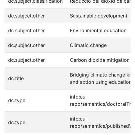
dc.subject.classification
Reducció del diòxid de carb
dc.subject.other
Sustainable development
dc.subject.other
Environmental education
dc.subject.other
Climatic change
dc.subject.other
Carbon dioxide mitigation
Bridging climate change kn
dc.title
and action using educational
info:eu-
dc.type
repo/semantics/doctoralThe
info:eu-
dc.type
repo/semantics/publishedVe