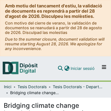
Amb motiu del tancament d'estiu, la validació
de documents es reprendrà a partir del 28
d'agost de 2026. Disculpeu les molèsties.
Con motivo del cierre de verano, la validación de
documentos se reanudará a partir del 28 de agosto
de 2026. Disculpad las molestias
Due to the summer closure, document validation will
resume starting August 28, 2026. We apologize for
any inconvenience.
(current)
Iniciar sessió
Comunitats i col·leccions
Inici
Tesis Doctorals
Tesis Doctorals - Departament - Biologia Evolutiva, Ecologia i Ciències Ambientals
Navega per tot el DD
Bridging climate change knowledge and action using educational tools
Com publicar
Bridging climate change
Contacte