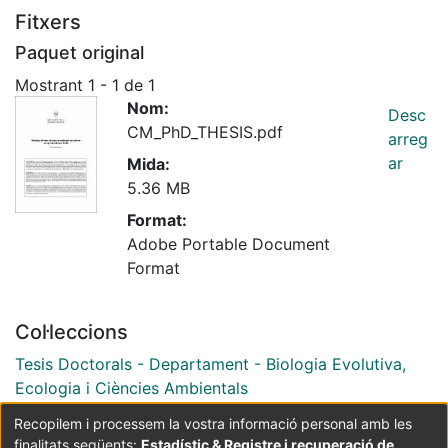
Fitxers
Paquet original
Mostrant
1 - 1 de 1
Nom:
Desc
CM_PhD_THESIS.pdf
arreg
ar
Mida:
5.36 MB
Format:
Adobe Portable Document
Format
Col·leccions
Tesis Doctorals - Departament - Biologia Evolutiva,
Ecologia i Ciències Ambientals
Recopilem i processem la vostra informació personal amb les
finalitats següents:
Estadístic & Registre i recuperació de
Coordinació:
CRAI UB
Avís legal
Metadades