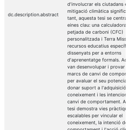
d'involucrar els ciutadans e
mitigació climàtica significat
dc.description.abstract
tant, aquesta tesi se centra
eines clau: una calculadora 
petjada de carboni (CFC)
personalitzada i Terra Missi
recursos educatius específi
dissenyats per a entorns
d'aprenentatge formals. Aqu
van desenvolupar i provar ut
marcs de canvi de comport
per avaluar el seu potencial
donar suport a l'adquisició 
coneixement i les intencions
canvi de comportament. Aq
tesi demostra vies pràctique
escalables per vincular el
coneixement, la intenció de
comportament i l'acció clim