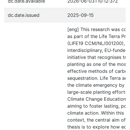
dc.date.available
2026-06-03T10:12:37Z
dc.date.issued
2025-09-15
[eng] This research was co
as part of the Life Terra Pro
(LIFE19 CCM/NL/001200), a
interdisciplinary, EU-funded
initiative that recognises tre
planting as one of the most 
effective methods of carbo
sequestration. Life Terra ad
the climate emergency by pa
large-scale planting efforts 
Climate Change Education (
aiming to foster lasting, pos
climate action. Within this b
context, the central aim of t
thesis is to explore how edu