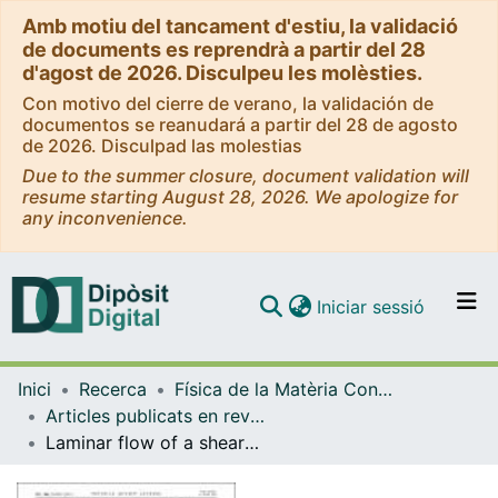
Amb motiu del tancament d'estiu, la validació
de documents es reprendrà a partir del 28
d'agost de 2026. Disculpeu les molèsties.
Con motivo del cierre de verano, la validación de
documentos se reanudará a partir del 28 de agosto
de 2026. Disculpad las molestias
Due to the summer closure, document validation will
resume starting August 28, 2026. We apologize for
any inconvenience.
(current)
Iniciar sessió
Comunitats i col·leccions
Inici
Recerca
Física de la Matèria Condensada
Navega per tot el DD
Articles publicats en revistes (Física de la Matèria Condensada)
Com publicar
Laminar flow of a sheared vortex crystal: scars in flat geometry
Contacte