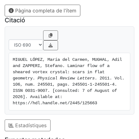
needed to initiate such a laminar flow regime in the
Pàgina completa de l'ítem
vortex crystal and show that the result is in good
agreement with simulations.
Citació
MIGUEL LÓPEZ, María del Carmen, MUGHAL, Adil 
and ZAPPERI, Stefano. Laminar flow of a 
sheared vortex crystal: scars in flat 
geometry. 
Physical Review Letters
. 2011. Vol. 
106, num. 245501, pags. 245501-1-245501-4. 
ISSN 0031-9007. [consulted: 7 of August of 
2026]. Available at: 
https://hdl.handle.net/2445/125663
Estadístiques