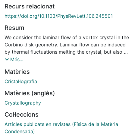
Recurs relacionat
https://doi.org/10.1103/PhysRevLett.106.245501
Resum
We consider the laminar flow of a vortex crystal in the
Corbino disk geometry. Laminar flow can be induced
by thermal fluctuations melting the crystal, but also by
shear stress after applying a large current at zero
Més...
temperature. While the velocity profile is the same in
Matèries
the two cases, the underlying vortex structure is
completely different. A vortex crystal in this geometry
Cristal·lografia
can flow in a laminar fashion whenever the appropriate
Matèries (anglès)
curvature is established in the vortex lattice. This
curvature requires the presence of geometrically
Crystallography
necessary disclinations, which here migrate from the
Col·leccions
boundary to the bulk of the crystal in the form of
current-induced grain boundary scars in flat geometry.
Articles publicats en revistes (Física de la Matèria
We provide an estimate of the characteristic current
Condensada)