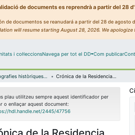
alidació de documents es reprendrà a partir del 28 d
ción de documentos se reanudará a partir del 28 de agosto 
ation will resume starting August 28, 2026. We apologize 
tats i col·leccions
Navega per tot el DD
Com publicar
Cont
Monografies històriques - Universitat de Barcelona
Crónica de la Residencia Universitaria San José : curso 1958-59
Ci
us plau utilitzeu sempre aquest identificador per
ar o enllaçar aquest document:
ps://hdl.handle.net/2445/47756
ónica de la Residencia