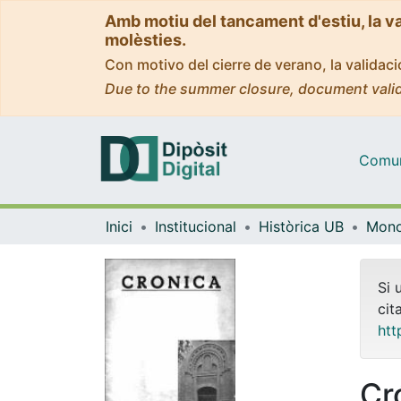
Amb motiu del tancament d'estiu, la v
molèsties.
Con motivo del cierre de verano, la valida
Due to the summer closure, document valid
Comuni
Inici
Institucional
Històrica UB
Si 
cit
htt
Cr