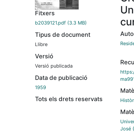
Un
Fitxers
cu
b2039121.pdf
(3.3 MB)
Auto
Tipus de document
Resid
Llibre
Versió
Recu
Versió publicada
https
Data de publicació
ma99
1959
Matè
Tots els drets reservats
Històr
Matè
Unive
José 