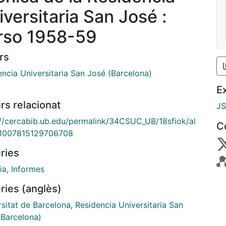
iversitaria San José :
rso 1958-59
rs
encia Universitaria San José (Barcelona)
E
rs relacionat
J
://cercabib.ub.edu/permalink/34CSUC_UB/18sfiok/al
C
1007815129706708
ries
ia
,
Informes
ries (anglès)
rsitat de Barcelona
,
Residencia Universitaria San
(Barcelona)