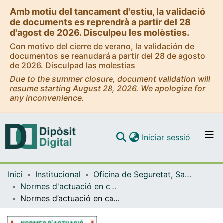
Amb motiu del tancament d'estiu, la validació
de documents es reprendrà a partir del 28
d'agost de 2026. Disculpeu les molèsties.
Con motivo del cierre de verano, la validación de
documentos se reanudará a partir del 28 de agosto
de 2026. Disculpad las molestias
Due to the summer closure, document validation will
resume starting August 28, 2026. We apologize for
any inconvenience.
(current)
Iniciar sessió
Comunitats i col·leccions
Inici
Institucional
Oficina de Seguretat, Salut i Medi Ambient (OSSMA)
Navega per tot el DD
Normes d'actuació en cas d'emergència (OSSMA)
Com publicar
Normes d’actuació en cas d’emergència - Facultat de Belles Arts (Annex II Parxís)
Contacte