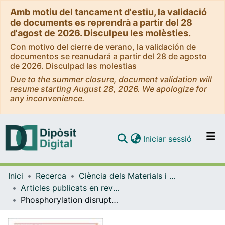
Amb motiu del tancament d'estiu, la validació
de documents es reprendrà a partir del 28
d'agost de 2026. Disculpeu les molèsties.
Con motivo del cierre de verano, la validación de
documentos se reanudará a partir del 28 de agosto
de 2026. Disculpad las molestias
Due to the summer closure, document validation will
resume starting August 28, 2026. We apologize for
any inconvenience.
(current)
Iniciar sessió
Comunitats i col·leccions
Inici
Recerca
Ciència dels Materials i Química Física
Navega per tot el DD
Articles publicats en revistes (Ciència dels Materials i Química Física)
Com publicar
Phosphorylation disrupts long-distance electron transport in cytochrome c
Contacte