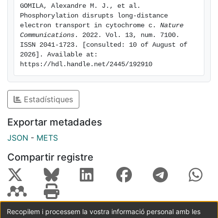
GOMILA, Alexandre M. J., et al. 
Phosphorylation disrupts long-distance 
electron transport in cytochrome c. 
Nature 
Communications
. 2022. Vol. 13, num. 7100. 
ISSN 2041-1723. [consulted: 10 of August of 
2026]. Available at: 
https://hdl.handle.net/2445/192910
Estadístiques
Exportar metadades
JSON
-
METS
Compartir registre
Recopilem i processem la vostra informació personal amb les