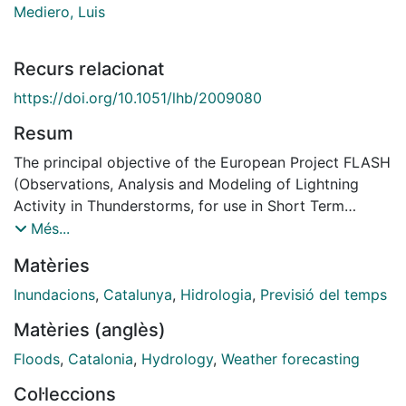
Mediero, Luis
Recurs relacionat
https://doi.org/10.1051/lhb/2009080
Resum
The principal objective of the European Project FLASH
(Observations, Analysis and Modeling of Lightning
Activity in Thunderstorms, for use in Short Term
Forecasting of Flash Floods) is the improvement of
Més...
flash flood forecasting. With this aim, the Spanish
Matèries
contribution is centred in the integration of radar and
raingauge data, lightning data and MM5 outputs into
Inundacions
,
Catalunya
,
Hidrologia
,
Previsió del temps
the hydrological model RIBS (Real-time Interactive
Matèries (anglès)
Basin Simulator). Eleven case studies which affected
the coastal region of Catalonia, between 2000 and
Floods
,
Catalonia
,
Hydrology
,
Weather forecasting
2006, have been selected. This region is characterized
Col·leccions
by great vulnerability due to concentration of the