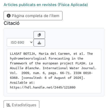
major part of the population, tourism and agricultural
Articles publicats en revistes (Física Aplicada)
activities. This contribution shows the data and
Pàgina completa de l'ítem
methodology as well as some preliminary results
obtained within the project.
Citació
LLASAT BOTIJA, María del Carmen, et al. The 
hydrometeorological forecasting in the 
framework of the european project FLASH. 
La 
Houille Blanche
. International Water Journal. 
Vol.  2009, num. 6, pags. 66-71. ISSN 0018-
6368. [consulted: 6 of August of 2026]. 
Available at: 
https://hdl.handle.net/2445/121880
Estadístiques