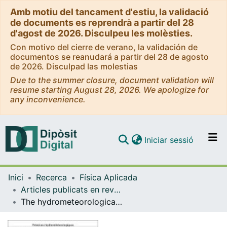
Amb motiu del tancament d'estiu, la validació
de documents es reprendrà a partir del 28
d'agost de 2026. Disculpeu les molèsties.
Con motivo del cierre de verano, la validación de
documentos se reanudará a partir del 28 de agosto
de 2026. Disculpad las molestias
Due to the summer closure, document validation will
resume starting August 28, 2026. We apologize for
any inconvenience.
(current)
Iniciar sessió
Comunitats i col·leccions
Inici
Recerca
Física Aplicada
Navega per tot el DD
Articles publicats en revistes (Física Aplicada)
Com publicar
The hydrometeorological forecasting in the framework of the european project FLASH
Contacte