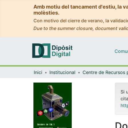
Amb motiu del tancament d'estiu, la v
molèsties.
Con motivo del cierre de verano, la valida
Due to the summer closure, document valid
Comuni
Inici
Institucional
Si 
cit
htt
Do