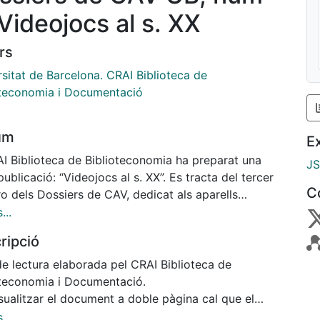
 Videojocs al s. XX
rs
sitat de Barcelona. CRAI Biblioteca de
oteconomia i Documentació
um
E
AI Biblioteca de Biblioteconomia ha preparat una
J
ublicació: “Videojocs al s. XX”. Es tracta del tercer
C
o dels Dossiers de CAV, dedicat als aparells
eteniment domèstic i vol oferir una mirada ràpida,
...
prou exhaustiva, de diverses consoles i
ripció
rdinadors. Degut a la quantitat de material
nible sobre la qüestió, aquest dossier només cobreix
de lectura elaborada pel CRAI Biblioteca de
nys compresos entre 1962 i 2000. Cada fotografia
oteconomia i Documentació.
un enllaç a una llista de vídeos útils sobre l’aparell
sualitzar el document a doble pàgina cal que el
sponent que podeu veure en el nostre canal de
rregueu.
...