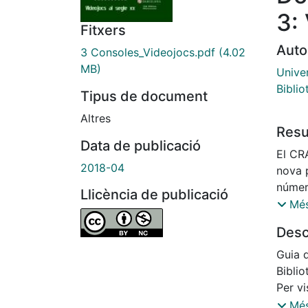
3:
Fitxers
Auto
3 Consoles_Videojocs.pdf
(4.02
MB)
Univer
Bibli
Tipus de document
Altres
Res
Data de publicació
El CR
2018-04
nova p
númer
Llicència de publicació
d’entr
Més
però 
Desc
microo
dispo
Guia 
els a
Bibli
conté 
Per vi
corre
desca
Més