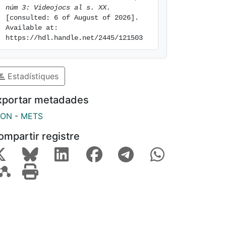
núm 3: Videojocs al s. XX.
[consulted: 6 of August of 2026]. 
Available at: 
https://hdl.handle.net/2445/121503
Estadístiques
xportar metadades
SON
-
METS
ompartir registre