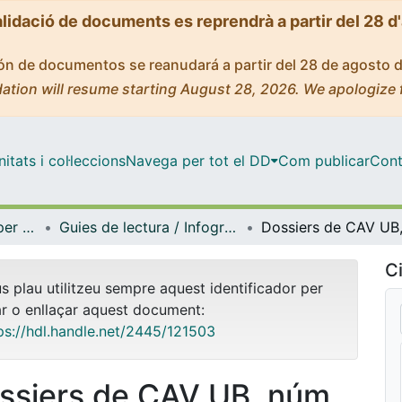
alidació de documents es reprendrà a partir del 28 d
ción de documentos se reanudará a partir del 28 de agosto 
ation will resume starting August 28, 2026. We apologize 
tats i col·leccions
Navega per tot el DD
Com publicar
Cont
Centre de Recursos per a l'Aprenentatge i la Investigació (CRAI-UB) - Institucional
Guies de lectura / Infografies / Recomanacions (CRAI-UB)
Ci
us plau utilitzeu sempre aquest identificador per
ar o enllaçar aquest document:
ps://hdl.handle.net/2445/121503
ssiers de CAV UB, núm