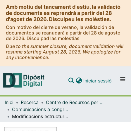
Amb motiu del tancament d'estiu, la validació
de documents es reprendrà a partir del 28
d'agost de 2026. Disculpeu les molèsties.
Con motivo del cierre de verano, la validación de
documentos se reanudará a partir del 28 de agosto
de 2026. Disculpad las molestias
Due to the summer closure, document validation will
resume starting August 28, 2026. We apologize for
any inconvenience.
(current)
Iniciar sessió
Comunitats i col·leccions
Inici
Recerca
Centre de Recursos per a l'Aprenentatge i la Investigació (CRAI-UB)
Navega per tot el DD
Comunicacions a congressos / Jornades / Presentacions (CRAI-UB)
Com publicar
Modificacions estructurals i arquitectóniques d’un Origami/mòbil
Contacte