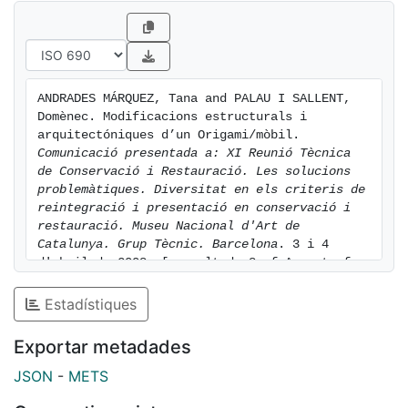
ANDRADES MÁRQUEZ, Tana and PALAU I SALLENT, 
Domènec. Modificacions estructurals i 
arquitectóniques d’un Origami/mòbil. 
Comunicació presentada a: XI Reunió Tècnica 
de Conservació i Restauració. Les solucions 
problemàtiques. Diversitat en els criteris de 
reintegració i presentació en conservació i 
restauració. Museu Nacional d'Art de 
Catalunya. Grup Tècnic. Barcelona
. 3 i 4 
d'abril de 2008. [consulted: 8 of August of 
2026]. Available at: 
https://hdl.handle.net/2445/60676
Estadístiques
Exportar metadades
JSON
-
METS