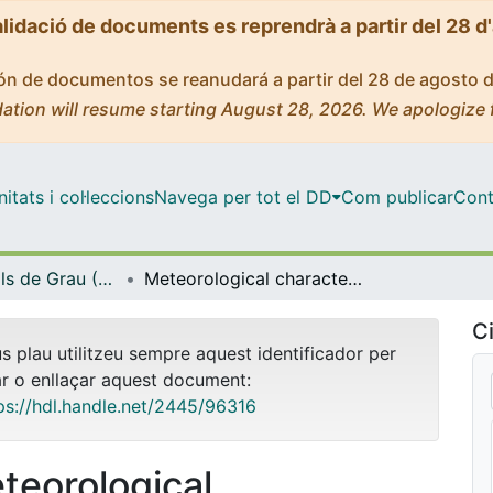
alidació de documents es reprendrà a partir del 28 d
ción de documentos se reanudará a partir del 28 de agosto 
ation will resume starting August 28, 2026. We apologize 
tats i col·leccions
Navega per tot el DD
Com publicar
Cont
Treballs Finals de Grau (TFG) - Física
Meteorological characterization of exceptional snowfall events
Ci
us plau utilitzeu sempre aquest identificador per
ar o enllaçar aquest document:
ps://hdl.handle.net/2445/96316
teorological