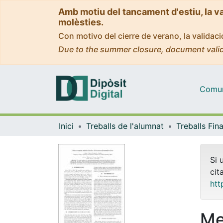
Amb motiu del tancament d'estiu, la v
molèsties.
Con motivo del cierre de verano, la valida
Due to the summer closure, document valid
Comuni
Inici
Treballs de l'alumnat
Si 
cit
htt
Me