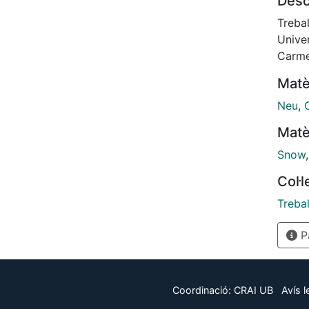
Desc
Febru
wet-w
Trebal
Univer
Carme
Matè
Neu
,
Matè
Snow
Col·
Trebal
Pà
Coordinació:
CRAI UB
Avís l