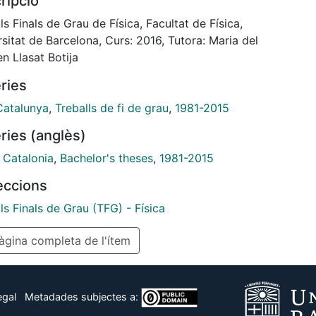
ripció
ary 4th, 2015 has been analysed in deep and the
ind snow index (WWSI) has been calculated
ls Finals de Grau de Física, Facultat de Física,
sitat de Barcelona, Curs: 2016, Tutora: Maria del
n Llasat Botija
ries
Catalunya
,
Treballs de fi de grau
,
1981-2015
ries (anglès)
,
Catalonia
,
Bachelor's theses
,
1981-2015
leccions
ls Finals de Grau (TFG) - Física
gina completa de l'ítem
egal
Metadades subjectes a: