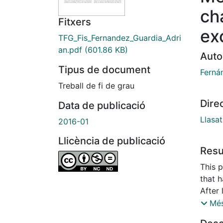
ch
Fitxers
ex
TFG_Fis_Fernandez_Guardia_Adri
an.pdf
(601.86 KB)
Auto
Tipus de document
Ferná
Treball de fi de grau
Dire
Data de publicació
Llasat
2016-01
Llicència de publicació
Res
This 
that 
After 
impor
Més
statis