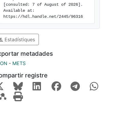
[consulted: 7 of August of 2026]. 
Available at: 
https://hdl.handle.net/2445/96316
Estadístiques
xportar metadades
SON
-
METS
ompartir registre