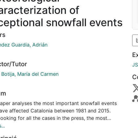
aracterization of
ceptional snowfall events
rs
ndez Guardia, Adrián
E
ctor/Tutor
J
 Botija, María del Carmen
C
um
paper analyses the most important snowfall events
have affected Catalonia between 1981 and 2015.
looking for all the cases in the press, the most
tant cases have been selected and analysed from a
...
tical and synoptic point of view. The specifc case of