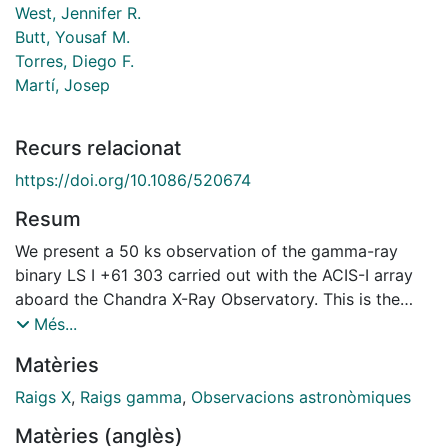
West, Jennifer R.
Butt, Yousaf M.
Torres, Diego F.
Martí, Josep
Recurs relacionat
https://doi.org/10.1086/520674
Resum
We present a 50 ks observation of the gamma-ray
binary LS I +61 303 carried out with the ACIS-I array
aboard the Chandra X-Ray Observatory. This is the
highest resolution X-ray observation of the source
Més...
conducted so far. Possible evidence of an extended
Matèries
structure at a distance between 5' and 12' toward the
north of LS I +61 303 has been found at a significance
Raigs X
,
Raigs gamma
,
Observacions astronòmiques
level of 3.2 σ. The asymmetry of the extended
Matèries (anglès)
emission excludes an interpretation in the context of a