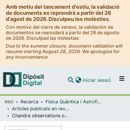
Amb motiu del tancament d'estiu, la validació
de documents es reprendrà a partir del 28
d'agost de 2026. Disculpeu les molèsties.
Con motivo del cierre de verano, la validación de
documentos se reanudará a partir del 28 de agosto
de 2026. Disculpad las molestias
Due to the summer closure, document validation will
resume starting August 28, 2026. We apologize for
any inconvenience.
(current)
Iniciar sessió
Comunitats i col·leccions
Inici
Recerca
Física Quàntica i Astrofísica
Navega per tot el DD
Articles publicats en revistes (Física Quàntica i Astrofísica)
Com publicar
Chandra observations of the gamma-ray binary LSI+61303: extended X-ray Structure?
Contacte