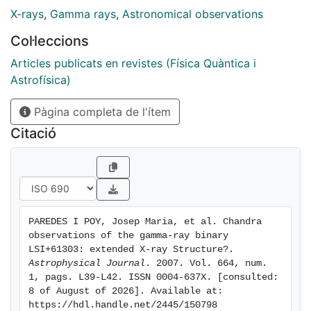
dust-scattered halo, suggesting an intrinsic nature. On
X-rays
,
Gamma rays
,
Astronomical observations
the other hand, while the obtained source flux of F0.3-
Col·leccions
10keV=7.1+1.8-1.4×10-12 ergs cm-2 s-1 and hydrogen
column density NH=(0.70+/-0.06)×1022 cm-2 are
Articles publicats en revistes (Física Quàntica i
compatible with previous results, the photon index
Astrofísica)
Γ=1.25+/-0.09 is the hardest ever found. In light of
Pàgina completa de l'ítem
these new results, we briefly discuss the physics
behind the X-ray emission, the location of the emitter,
Citació
and the possible origin of the extended emission ~0.1
pc away from LS I +61 303.
PAREDES I POY, Josep Maria, et al. Chandra 
observations of the gamma-ray binary 
LSI+61303: extended X-ray Structure?. 
Astrophysical Journal
. 2007. Vol. 664, num. 
1, pags. L39-L42. ISSN 0004-637X. [consulted: 
8 of August of 2026]. Available at: 
https://hdl.handle.net/2445/150798