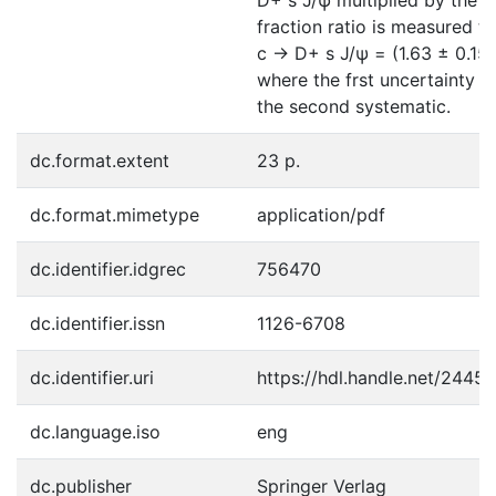
fraction ratio is measured to
c → D+ s J/ψ = (1.63 ± 0.15 
where the frst uncertainty is
the second systematic.
dc.format.extent
23 p.
dc.format.mimetype
application/pdf
dc.identifier.idgrec
756470
dc.identifier.issn
1126-6708
dc.identifier.uri
https://hdl.handle.net/2445
dc.language.iso
eng
dc.publisher
Springer Verlag