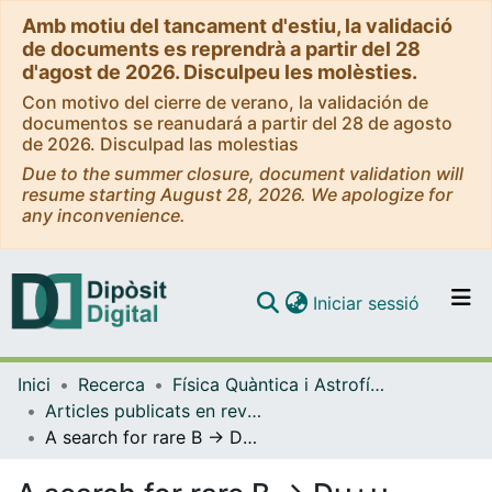
Amb motiu del tancament d'estiu, la validació
de documents es reprendrà a partir del 28
d'agost de 2026. Disculpeu les molèsties.
Con motivo del cierre de verano, la validación de
documentos se reanudará a partir del 28 de agosto
de 2026. Disculpad las molestias
Due to the summer closure, document validation will
resume starting August 28, 2026. We apologize for
any inconvenience.
(current)
Iniciar sessió
Comunitats i col·leccions
Inici
Recerca
Física Quàntica i Astrofísica
Navega per tot el DD
Articles publicats en revistes (Física Quàntica i Astrofísica)
Com publicar
A search for rare B → Dµ+µ − decays
Contacte