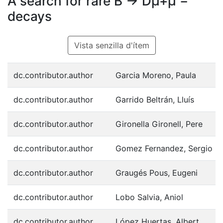
A search for rare B → Dµ+µ −
decays
Vista senzilla d'ítem
dc.contributor.author
Garcia Moreno, Paula
dc.contributor.author
Garrido Beltrán, Lluís
dc.contributor.author
Gironella Gironell, Pere
dc.contributor.author
Gomez Fernandez, Sergio
dc.contributor.author
Graugés Pous, Eugeni
dc.contributor.author
Lobo Salvia, Aniol
dc.contributor.author
López Huertas, Albert