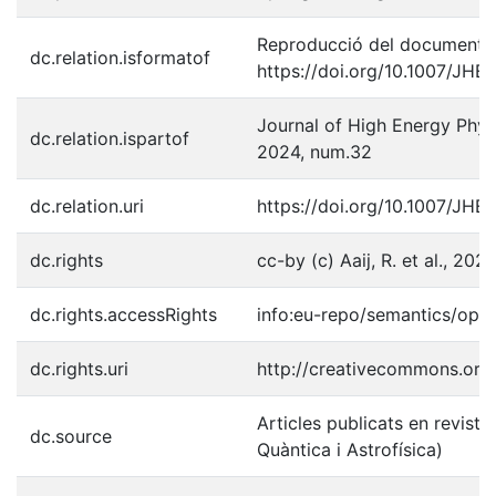
Reproducció del document p
dc.relation.isformatof
https://doi.org/10.1007/JH
Journal of High Energy Physi
dc.relation.ispartof
2024, num.32
dc.relation.uri
https://doi.org/10.1007/JH
dc.rights
cc-by (c) Aaij, R. et al., 202
dc.rights.accessRights
info:eu-repo/semantics/ope
dc.rights.uri
http://creativecommons.org/
Articles publicats en revistes
dc.source
Quàntica i Astrofísica)