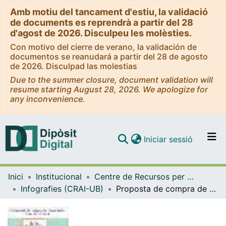
Amb motiu del tancament d'estiu, la validació
de documents es reprendrà a partir del 28
d'agost de 2026. Disculpeu les molèsties.
Con motivo del cierre de verano, la validación de
documentos se reanudará a partir del 28 de agosto
de 2026. Disculpad las molestias
Due to the summer closure, document validation will
resume starting August 28, 2026. We apologize for
any inconvenience.
(current)
Iniciar sessió
Comunitats i col·leccions
Inici
Institucional
Centre de Recursos per a l'Aprenentatge i la Investigació (CRAI-UB) - Institucional
Navega per tot el DD
Infografies (CRAI-UB)
Proposta de compra de documents (Desiderates). Curs 2015-2016 [Infografia]
Com publicar
Contacte