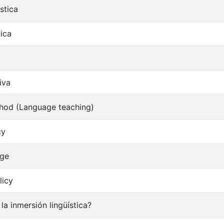
stica
tica
iva
hod (Language teaching)
cy
age
licy
la inmersión lingüística?