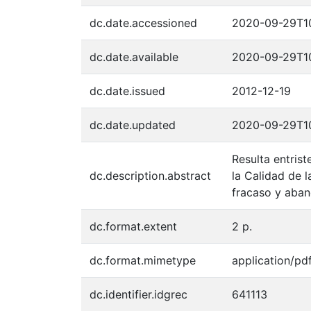
dc.date.accessioned
2020-09-29T1
dc.date.available
2020-09-29T1
dc.date.issued
2012-12-19
dc.date.updated
2020-09-29T1
Resulta entris
dc.description.abstract
la Calidad de 
fracaso y aban
dc.format.extent
2 p.
dc.format.mimetype
application/pd
dc.identifier.idgrec
641113