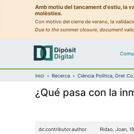
Amb motiu del tancament d'estiu, la v
molèsties.
Con motivo del cierre de verano, la valida
Due to the summer closure, document valid
Comuni
Inici
Recerca
Ciència Polít
¿Qué pasa con la inm
dc.contributor.author
Ridao, Joan, 1