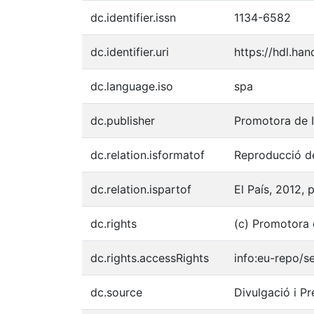
dc.identifier.issn
1134-6582
dc.identifier.uri
https://hdl.ha
dc.language.iso
spa
dc.publisher
Promotora de I
dc.relation.isformatof
Reproducció de
dc.relation.ispartof
El País, 2012, 
dc.rights
(c) Promotora 
dc.rights.accessRights
info:eu-repo/
dc.source
Divulgació i Pr