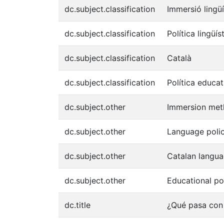
dc.subject.classification
Immersió lingüí
dc.subject.classification
Política lingüís
dc.subject.classification
Català
dc.subject.classification
Política educat
dc.subject.other
Immersion met
dc.subject.other
Language poli
dc.subject.other
Catalan langu
dc.subject.other
Educational po
dc.title
¿Qué pasa con 