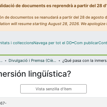
alidació de documents es reprendrà a partir del 28 d
ción de documentos se reanudará a partir del 28 de agosto 
ation will resume starting August 28, 2026. We apologize 
tats i col·leccions
Navega per tot el DD
Com publicar
Cont
ica, Dret Constitucional i Filosofia del Dret
Divulgació i Premsa (Ciència Política, Dret Constitucional i Filosofia del Dret)
¿Qué p
ersión lingüística?
Vista senzilla d'ítem
967-