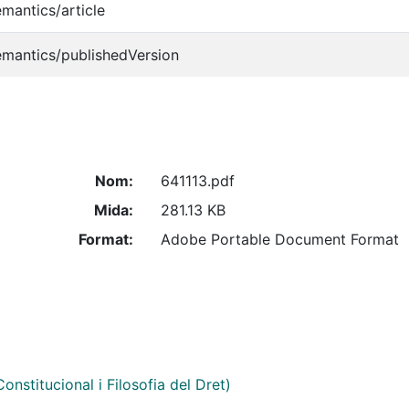
emantics/article
emantics/publishedVersion
Nom:
641113.pdf
Mida:
281.13 KB
Format:
Adobe Portable Document Format
onstitucional i Filosofia del Dret)