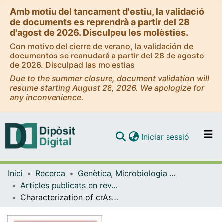
Amb motiu del tancament d'estiu, la validació
de documents es reprendrà a partir del 28
d'agost de 2026. Disculpeu les molèsties.
Con motivo del cierre de verano, la validación de
documentos se reanudará a partir del 28 de agosto
de 2026. Disculpad las molestias
Due to the summer closure, document validation will
resume starting August 28, 2026. We apologize for
any inconvenience.
(current)
Iniciar sessió
Comunitats i col·leccions
Inici
Recerca
Genètica, Microbiologia i Estadística
Navega per tot el DD
Articles publicats en revistes (Genètica, Microbiologia i Estadística)
Com publicar
Characterization of crAss-like phage isolates highlights Crassvirales genetic heterogeneity and worldwide distribution
Contacte