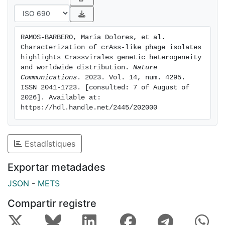
the Crassvirales group should be selected as human
fecal marker.
RAMOS-BARBERO, Maria Dolores, et al. 
Characterization of crAss-like phage isolates 
highlights Crassvirales genetic heterogeneity 
and worldwide distribution. 
Nature 
Communications
. 2023. Vol. 14, num. 4295. 
ISSN 2041-1723. [consulted: 7 of August of 
2026]. Available at: 
https://hdl.handle.net/2445/202000
Estadístiques
Exportar metadades
JSON
-
METS
Compartir registre