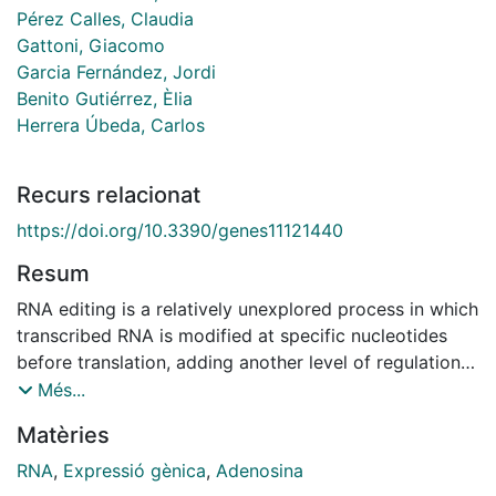
Pérez Calles, Claudia
Gattoni, Giacomo
Garcia Fernández, Jordi
Benito Gutiérrez, Èlia
Herrera Úbeda, Carlos
Recurs relacionat
https://doi.org/10.3390/genes11121440
Resum
RNA editing is a relatively unexplored process in which
transcribed RNA is modified at specific nucleotides
before translation, adding another level of regulation
of gene expression. Cephalopods use it extensively to
Més...
increase the regulatory complexity of their nervous
Matèries
systems, and mammals use it too, but less
prominently. Nevertheless, little is known about the
RNA
,
Expressió gènica
,
Adenosina
specifics of RNA editing in most of the other clades