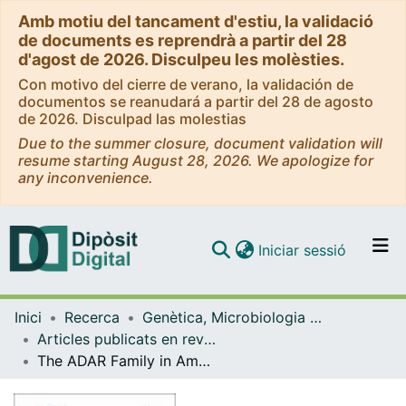
Amb motiu del tancament d'estiu, la validació
de documents es reprendrà a partir del 28
d'agost de 2026. Disculpeu les molèsties.
Con motivo del cierre de verano, la validación de
documentos se reanudará a partir del 28 de agosto
de 2026. Disculpad las molestias
Due to the summer closure, document validation will
resume starting August 28, 2026. We apologize for
any inconvenience.
(current)
Iniciar sessió
Comunitats i col·leccions
Inici
Recerca
Genètica, Microbiologia i Estadística
Navega per tot el DD
Articles publicats en revistes (Genètica, Microbiologia i Estadística)
Com publicar
The ADAR Family in Amphioxus: RNA Editing and Conserved Orthologous Site Predictions
Contacte