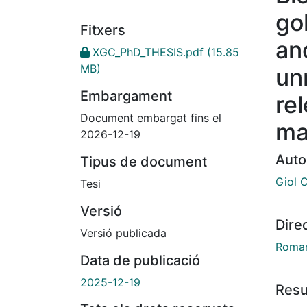
go
Fitxers
an
XGC_PhD_THESIS.pdf
(15.85
MB)
un
Embargament
rel
Document embargat fins el
ma
2026-12-19
Auto
Tipus de document
Giol 
Tesi
Versió
Dire
Versió publicada
Roman
Data de publicació
2025-12-19
Res