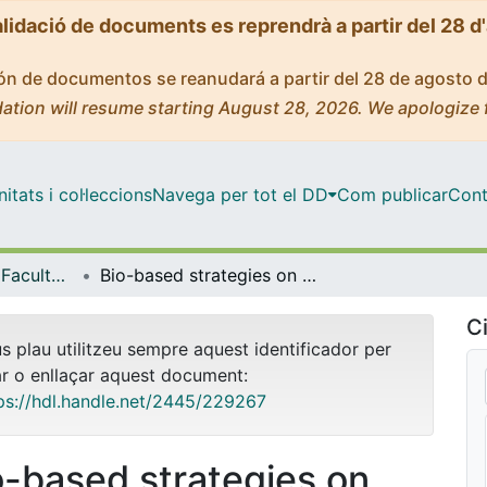
alidació de documents es reprendrà a partir del 28 d
ción de documentos se reanudará a partir del 28 de agosto 
ation will resume starting August 28, 2026. We apologize 
tats i col·leccions
Navega per tot el DD
Com publicar
Cont
Tesis Doctorals - Facultat - Farmàcia i Ciències de l'Alimentació
Bio-based strategies on golf course construction and management: unravelling microbiota relevance in turf soil management
Ci
us plau utilitzeu sempre aquest identificador per
ar o enllaçar aquest document:
ps://hdl.handle.net/2445/229267
o-based strategies on