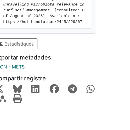
unravelling microbiota relevance in 
turf soil management.
 [consulted: 8 
of August of 2026]. Available at: 
https://hdl.handle.net/2445/229267
Estadístiques
xportar metadades
SON
-
METS
ompartir registre