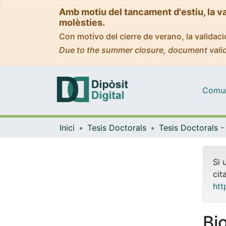
Amb motiu del tancament d'estiu, la v
molèsties.
Con motivo del cierre de verano, la valida
Due to the summer closure, document valid
Comuni
Inici
Tesis Doctorals
Si 
cit
htt
Bi