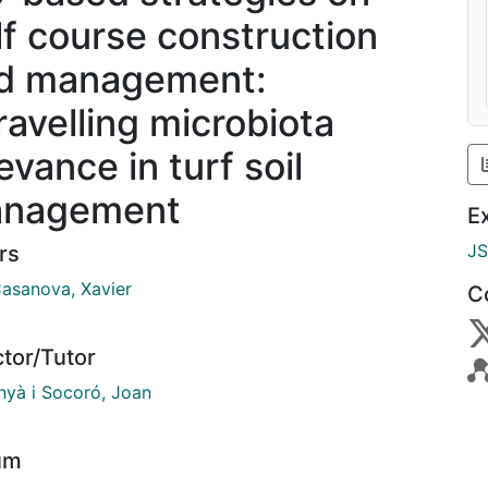
lf course construction
d management:
ravelling microbiota
evance in turf soil
nagement
E
J
rs
Casanova, Xavier
C
ctor/Tutor
yà i Socoró, Joan
um