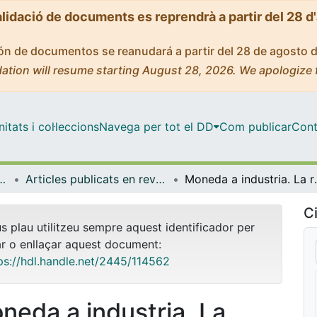
alidació de documents es reprendrà a partir del 28 d
ción de documentos se reanudará a partir del 28 de agosto 
ation will resume starting August 28, 2026. We apologize 
tats i col·leccions
Navega per tot el DD
Com publicar
Cont
titucions, Política i Economia Mundial
Articles publicats en revistes (Història Econòmica, Institucions, Política i Economia Mundial)
Moneda a industria. La refo
Ci
us plau utilitzeu sempre aquest identificador per
ar o enllaçar aquest document:
ps://hdl.handle.net/2445/114562
neda a industria. La