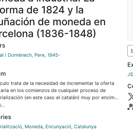
forma de 1824 y la
uñación de moneda en
rcelona (1836-1848)
rs
al i Domènech, Pere, 1945-
E
um
J
ículo trata de la necesidad de incrementar la oferta
C
aria en los comienzos de cualquier proceso de
rialización (en este caso el catalán) muy por encima
ecimiento de la renta. En España esto se vio
...
emente dificultado debido a las inadecuaciones
ries
ntes a la reforma monetaria de 1824. En el estudio
an estas inadecuaciones la paridad de cambio de
rialització
,
Moneda
,
Encunyació
,
Catalunya
eda española con el franco, la relación bimétalica y