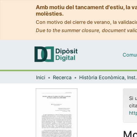
Amb motiu del tancament d'estiu, la v
molèsties.
Con motivo del cierre de verano, la valida
Due to the summer closure, document valid
Comuni
Inici
Recerca
Història Econòmica, Ins
Si 
cit
htt
Mo