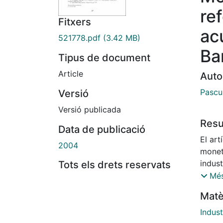
re
Fitxers
ac
521778.pdf
(3.42 MB)
Ba
Tipus de document
Article
Auto
Pascu
Versió
Versió publicada
Res
Data de publicació
El art
2004
monet
indust
Tots els drets reservats
del cr
Més
enorm
Matè
inhere
se precis
Indust
la mon