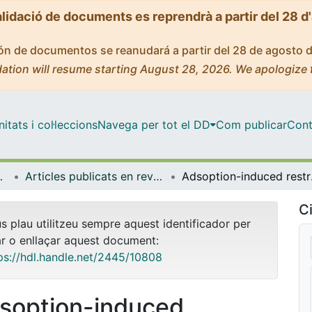
alidació de documents es reprendrà a partir del 28 d
ción de documentos se reanudará a partir del 28 de agosto 
ation will resume starting August 28, 2026. We apologize 
tats i col·leccions
Navega per tot el DD
Com publicar
Cont
ímica Física
Articles publicats en revistes (Ciència dels Materials i Química Física)
Adsopti
Ci
us plau utilitzeu sempre aquest identificador per
ar o enllaçar aquest document:
ps://hdl.handle.net/2445/10808
soption-induced