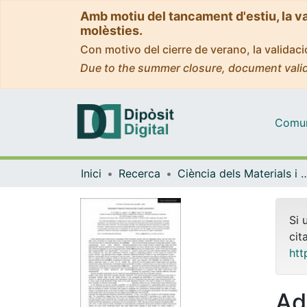
Amb motiu del tancament d'estiu, la v
molèsties.
Con motivo del cierre de verano, la valida
Due to the summer closure, document valid
Comuni
Inici
Recerca
Ciència dels Materials i Qu
Si 
cit
htt
Ad