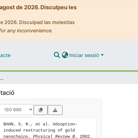
'agost de 2026. Disculpeu les
de 2026. Disculpad las molestias
for any inconvenience.
acte
Iniciar sessió
on-induced restructuring of gold nanochains
tació
BAHN, S. R., et al. Adsoption-
induced restructuring of gold 
nanochains. 
Physical Review B
. 2002. 