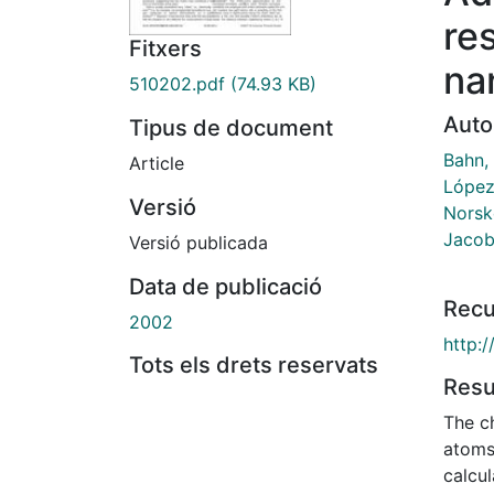
re
Fitxers
na
510202.pdf
(74.93 KB)
Auto
Tipus de document
Bahn, 
Article
López
Versió
Norsko
Jacob
Versió publicada
Data de publicació
Recu
2002
http:
Tots els drets reservats
Res
The c
atoms 
calcu