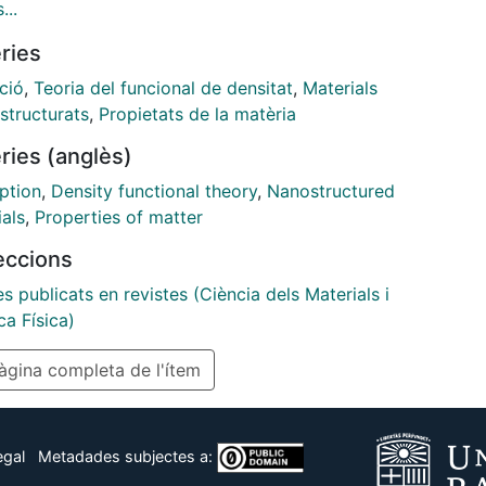
cally active with strong chemisorption of oxygen
...
 and carbon monoxide. The chemisorption energies
ries
ignificantly with the strain/stress conditions for the
. Oxygen atoms are found to energetically prefer to
ció
,
Teoria del funcional de densitat
,
Materials
ncorporated into a chain forming a new type of gold-
structurats
,
Propietats de la matèria
n nanochain with a conductance of one quantum
ries (anglès)
 We suggest that the long bond lengths observed in
ron microscopy investigations of gold chains can be
ption
,
Density functional theory
,
Nanostructured
o oxygen incorporation.
als
,
Properties of matter
leccions
es publicats en revistes (Ciència dels Materials i
a Física)
gina completa de l'ítem
egal
Metadades subjectes a: