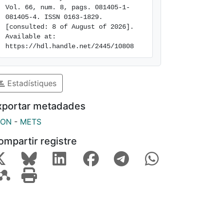
Vol. 66, num. 8, pags. 081405-1-
081405-4. ISSN 0163-1829. 
[consulted: 8 of August of 2026]. 
Available at: 
https://hdl.handle.net/2445/10808
Estadístiques
xportar metadades
SON
-
METS
ompartir registre