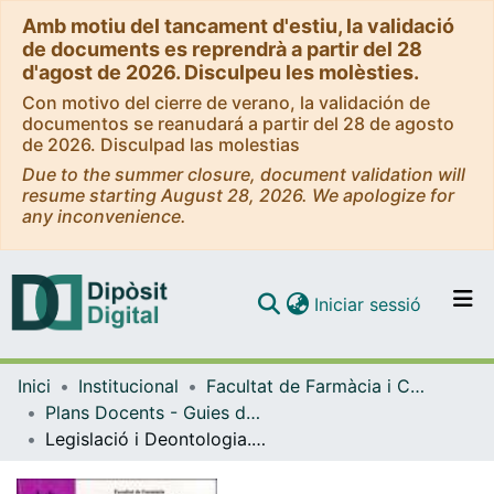
Amb motiu del tancament d'estiu, la validació
de documents es reprendrà a partir del 28
d'agost de 2026. Disculpeu les molèsties.
Con motivo del cierre de verano, la validación de
documentos se reanudará a partir del 28 de agosto
de 2026. Disculpad las molestias
Due to the summer closure, document validation will
resume starting August 28, 2026. We apologize for
any inconvenience.
(current)
Iniciar sessió
Comunitats i col·leccions
Inici
Institucional
Facultat de Farmàcia i Ciències de l'Alimentació
Navega per tot el DD
Plans Docents - Guies de l'estudiant (Facultat de Farmàcia i Ciències de l'Alimentació)
Com publicar
Legislació i Deontologia. Curs 2004-2005
Contacte