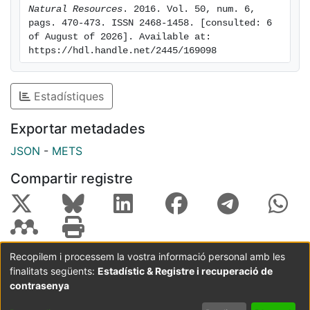
Natural Resources
. 2016. Vol. 50, num. 6, 
pags. 470-473. ISSN 2468-1458. [consulted: 6 
of August of 2026]. Available at: 
https://hdl.handle.net/2445/169098
Estadístiques
Exportar metadades
JSON
-
METS
Compartir registre
Recopilem i processem la vostra informació personal amb les
finalitats següents:
Estadístic & Registre i recuperació de
Coordinació:
CRAI UB
Avís legal
Metadades
subjectes a:
contrasenya
Configuració
Política de
Acord