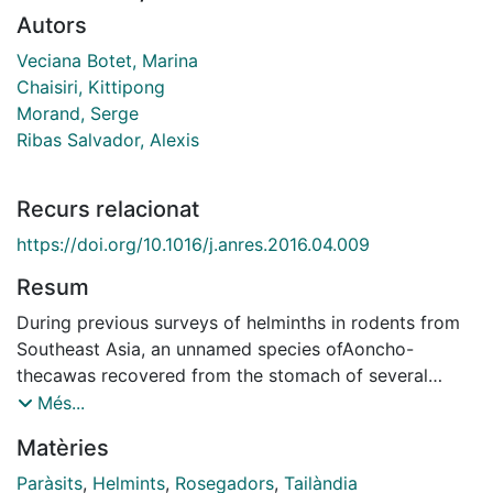
Autors
Veciana Botet, Marina
Chaisiri, Kittipong
Morand, Serge
Ribas Salvador, Alexis
Recurs relacionat
https://doi.org/10.1016/j.anres.2016.04.009
Resum
During previous surveys of helminths in rodents from
Southeast Asia, an unnamed species ofAoncho-
thecawas recovered from the stomach of several
rodent species. In the present study, the description
Més...
ofthe new speciesAonchotheca yannickchavalin. sp. is
Matèries
provided based on both female and male
specimenscollected from two bandicoot rat species
Paràsits
,
Helmints
,
Rosegadors
,
Tailàndia