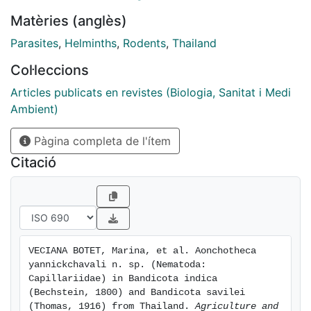
(Bandicota indicaandBandicota savilei) from Thailand
Matèries (anglès)
(Buriramand Nan provinces). This nematode can be
separated from other knownAonchothecafound in
Parasites
,
Helminths
,
Rodents
,
Thailand
rodents byits microhabitat in the host and by the size
Col·leccions
of the spicules in males and the vulvar appendage in
females.
Articles publicats en revistes (Biologia, Sanitat i Medi
Ambient)
Pàgina completa de l'ítem
Citació
VECIANA BOTET, Marina, et al. Aonchotheca 
yannickchavali n. sp. (Nematoda: 
Capillariidae) in Bandicota indica 
(Bechstein, 1800) and Bandicota savilei 
(Thomas, 1916) from Thailand. 
Agriculture and 