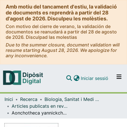
Amb motiu del tancament d'estiu, la validació
de documents es reprendrà a partir del 28
d'agost de 2026. Disculpeu les molèsties.
Con motivo del cierre de verano, la validación de
documentos se reanudará a partir del 28 de agosto
de 2026. Disculpad las molestias
Due to the summer closure, document validation will
resume starting August 28, 2026. We apologize for
any inconvenience.
(current)
Iniciar sessió
Comunitats i col·leccions
Inici
Recerca
Biologia, Sanitat i Medi Ambient
Navega per tot el DD
Articles publicats en revistes (Biologia, Sanitat i Medi Ambient)
Com publicar
Aonchotheca yannickchavali n. sp. (Nematoda: Capillariidae) in Bandicota indica (Bechstein, 1800) and Bandicota savilei (Thomas, 1916) from Thailand
Contacte