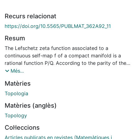
Recurs relacionat
https://doi.org/10.5565/PUBLMAT_362A92_11
Resum
The Lefschetz zeta function associated to a
continuous self-map f of a compact manifold is a
rational function P/Q. According to the parity of the
degrees of the polinomials P and Q, we analize when
Més...
the set of periodic points of f is infinite and when the
Matèries
topological entropy is positive.
Topologia
Matèries (anglès)
Topology
Col·leccions
Articles publicats en revistes (Matemàtiques i