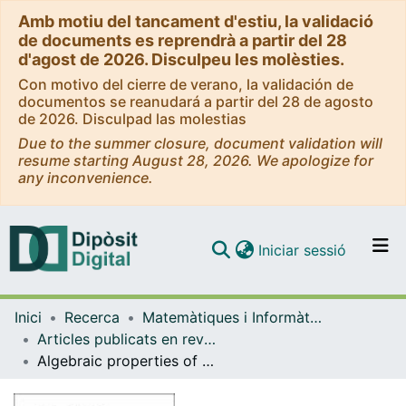
Amb motiu del tancament d'estiu, la validació
de documents es reprendrà a partir del 28
d'agost de 2026. Disculpeu les molèsties.
Con motivo del cierre de verano, la validación de
documentos se reanudará a partir del 28 de agosto
de 2026. Disculpad las molestias
Due to the summer closure, document validation will
resume starting August 28, 2026. We apologize for
any inconvenience.
(current)
Iniciar sessió
Comunitats i col·leccions
Inici
Recerca
Matemàtiques i Informàtica
Navega per tot el DD
Articles publicats en revistes (Matemàtiques i Informàtica)
Com publicar
Algebraic properties of the Lefschetz zeta function, periodic points and topological entropy
Contacte