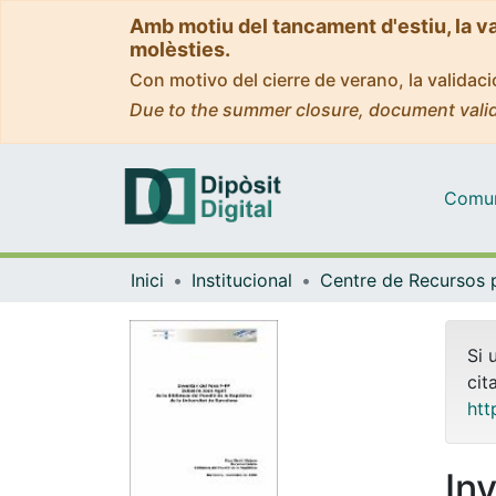
Amb motiu del tancament d'estiu, la v
molèsties.
Con motivo del cierre de verano, la valida
Due to the summer closure, document valid
Comuni
Inici
Institucional
Si 
cit
htt
In