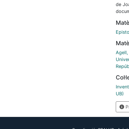
de Jo
docume
Matè
Episto
Matè
Agell
Univer
Repúb
Col·
Invent
UB)
Pà