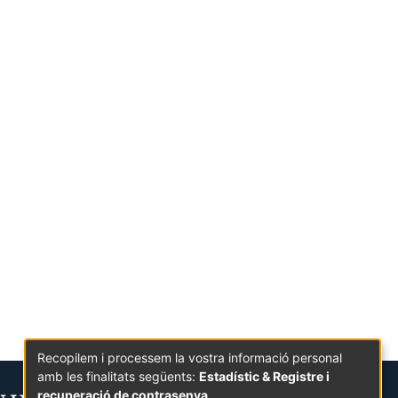
Recopilem i processem la vostra informació personal
amb les finalitats següents:
Estadístic & Registre i
recuperació de contrasenya