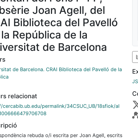
bsèrie Joan Agell, del
AI Biblioteca del Pavelló
 la República de la
iversitat de Barcelona
rs
sitat de Barcelona. CRAI Biblioteca del Pavelló de la
E
lica
J
C
rs relacionat
://cercabib.ub.edu/permalink/34CSUC_UB/18sfiok/al
1006666479706708
ripció
pondència rebuda o/i escrita per Joan Agell, escrits