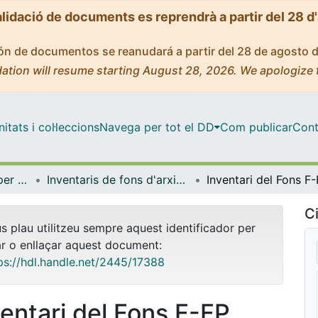
alidació de documents es reprendrà a partir del 28 d
ción de documentos se reanudará a partir del 28 de agosto 
ation will resume starting August 28, 2026. We apologize 
tats i col·leccions
Navega per tot el DD
Com publicar
Cont
Centre de Recursos per a l'Aprenentatge i la Investigació (CRAI-UB) - Institucional
Inventaris de fons d'arxiu i de col·leccions especials (CRAI-UB)
Ci
us plau utilitzeu sempre aquest identificador per
ar o enllaçar aquest document:
ps://hdl.handle.net/2445/17388
ventari del Fons F-FP,