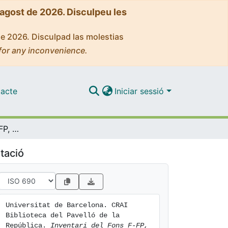
'agost de 2026. Disculpeu les
de 2026. Disculpad las molestias
for any inconvenience.
acte
Iniciar sessió
Inventari del Fons F-FP, Subsèrie Joan Agell, del CRAI Biblioteca del Pavelló de la República de la Universitat de Barcelona
tació
Universitat de Barcelona. CRAI 
Biblioteca del Pavelló de la 
República. 
Inventari del Fons F-FP, 