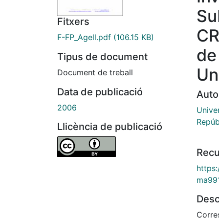
Su
Fitxers
CR
F-FP_Agell.pdf
(106.15 KB)
de
Tipus de document
Un
Document de treball
Data de publicació
Auto
2006
Univer
Repúb
Llicència de publicació
Recu
https
ma99
Desc
Corres