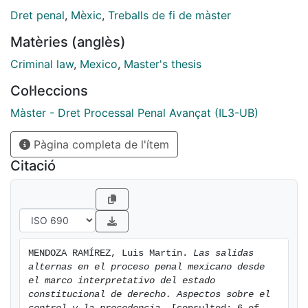
se establecen como el acuerdo reparatorio y la
Dret penal
,
Mèxic
,
Treballs de fi de màster
suspensión condicional a proceso...
Matèries (anglès)
Criminal law
,
Mexico
,
Master's thesis
Col·leccions
Màster - Dret Processal Penal Avançat (IL3-UB)
Pàgina completa de l'ítem
Citació
MENDOZA RAMÍREZ, Luis Martín. 
Las salidas 
alternas en el proceso penal mexicano desde 
el marco interpretativo del estado 
constitucional de derecho. Aspectos sobre el 