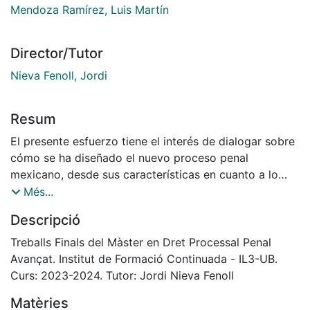
Mendoza Ramírez, Luis Martín
Director/Tutor
Nieva Fenoll, Jordi
Resum
El presente esfuerzo tiene el interés de dialogar sobre
cómo se ha diseñado el nuevo proceso penal
mexicano, desde sus características en cuanto a lo
adversarial, lo acusatorio, teniendo la metodología de
Més...
la oralidad, ello derivado de la reforma que hubo el 18
Descripció
de junio 2008, donde cobra importancia el tema de la
reparación del daño hacia una dirección de una
Treballs Finals del Màster en Dret Processal Penal
Justicia Restaurativa respecto al conflicto, incluso se
Avançat. Institut de Formació Continuada - IL3-UB.
precisan los mecanismos alternos de solución de
Curs: 2023-2024. Tutor: Jordi Nieva Fenoll
controversias, que en el Código Nacional de
Matèries
Procedimientos Penales (de ahora en adelante, CNPP),