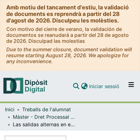
Amb motiu del tancament d'estiu, la validació
de documents es reprendrà a partir del 28
d'agost de 2026. Disculpeu les molèsties.
Con motivo del cierre de verano, la validación de
documentos se reanudará a partir del 28 de agosto
de 2026. Disculpad las molestias
Due to the summer closure, document validation will
resume starting August 28, 2026. We apologize for
any inconvenience.
(current)
Iniciar sessió
Comunitats i col·leccions
Inici
Treballs de l'alumnat
Navega per tot el DD
Màster - Dret Processal Penal Avançat (IL3-UB)
Com publicar
Las salidas alternas en el proceso penal mexicano desde el marco interpretativo del estado constitucional de derecho. Aspectos sobre el control y la procedencia
Contacte