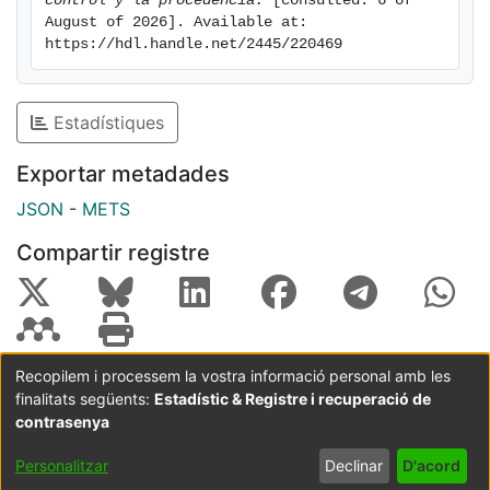
control y la procedencia.
 [consulted: 6 of 
August of 2026]. Available at: 
https://hdl.handle.net/2445/220469
Estadístiques
Exportar metadades
JSON
-
METS
Compartir registre
Recopilem i processem la vostra informació personal amb les
finalitats següents:
Estadístic & Registre i recuperació de
Coordinació:
CRAI UB
Avís legal
Metadades
subjectes a:
contrasenya
Configuració
Política de
Acord
Personalitzar
Declinar
D'acord
de cookies
privadesa
d'usuari
final