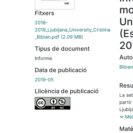
mob
Fitxers
Uni
2018-
2019_Ljubljana_University_Cristina
(E
_Bibian.pdf
(2.09 MB)
20
Tipus de document
Auto
Informe
Bibian
Data de publicació
2019-05
Res
Llicència de publicació
La set
partir
Ljublj
coord
Més
l’Ofic
Matè
ampli