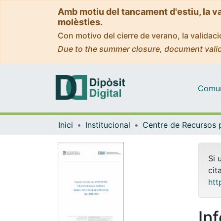
Amb motiu del tancament d'estiu, la v
molèsties.
Con motivo del cierre de verano, la valida
Due to the summer closure, document valid
Comuni
Inici
Institucional
Si 
cit
htt
In