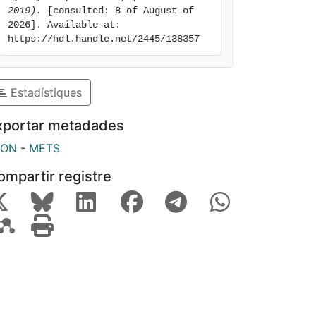
2019).
 [consulted: 8 of August of 
2026]. Available at: 
https://hdl.handle.net/2445/138357
Estadístiques
xportar metadades
SON
-
METS
ompartir registre