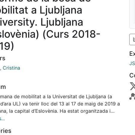
ilitat a Ljubljana
versity. Ljubljana
slovènia) (Curs 2018-
19)
E
rs
J
, Cristina
C
um
mana de mobilitat a la Universitat de Ljubljana (a
 d’ara UL) va tenir lloc del 13 al 17 de maig de 2019 a
ana, la capital d’Eslovènia. Ha estat organitzada i
inada per la Dra. Mojca Kotar, Secretaria General de
...
ina Universitària d’Activitats Bibliotecàries amb un
ries
 programa de visites a diverses biblioteques. Aquest