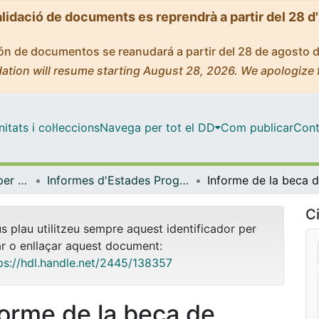
alidació de documents es reprendrà a partir del 28 d
ción de documentos se reanudará a partir del 28 de agosto 
ation will resume starting August 28, 2026. We apologize 
tats i col·leccions
Navega per tot el DD
Com publicar
Cont
Centre de Recursos per a l'Aprenentatge i la Investigació (CRAI-UB) - Institucional
Informes d'Estades Programa ERASMUS - PAS de la UB (CRAI-UB)
Ci
us plau utilitzeu sempre aquest identificador per
ar o enllaçar aquest document:
ps://hdl.handle.net/2445/138357
forme de la beca de