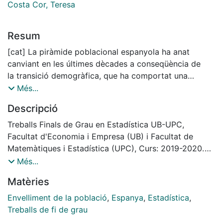
Costa Cor, Teresa
Resum
[cat] La piràmide poblacional espanyola ha anat
canviant en les últimes dècades a conseqüència de
la transició demogràfica, que ha comportat una
reducció de la fecunditat i un augment en
Més...
l’esperança de vida. Actualment Espanya té una
Descripció
població envellida i aquest procés de canvi en
l’estructura per edats tindrà continuïtat en el futur.
Treballs Finals de Grau en Estadística UB-UPC,
S’han calculat diferents mesures per analitzar
Facultat d'Economia i Empresa (UB) i Facultat de
el grau d’envelliment a partir de dades de la població
Matemàtiques i Estadística (UPC), Curs: 2019-2020.
espanyola des de 1975. Per recollir
Tutor: Maria Teresa Costa Cor
Més...
l’augment de la longevitat en els últims anys i observar
Matèries
les diferències entre homes i dones
s’han utilitzat indicadors que tenen en compte
Envelliment de la població
,
Espanya
,
Estadística
,
l’esperança de vida. A partir de les projeccions
Treballs de fi de grau
fins al 2065 s’ha vist que es mantindrà la mateixa