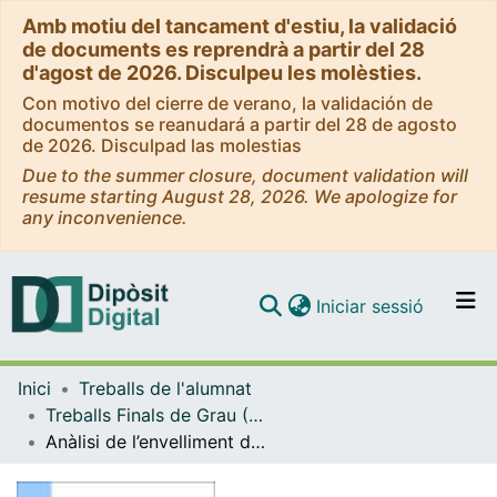
Amb motiu del tancament d'estiu, la validació
de documents es reprendrà a partir del 28
d'agost de 2026. Disculpeu les molèsties.
Con motivo del cierre de verano, la validación de
documentos se reanudará a partir del 28 de agosto
de 2026. Disculpad las molestias
Due to the summer closure, document validation will
resume starting August 28, 2026. We apologize for
any inconvenience.
(current)
Iniciar sessió
Comunitats i col·leccions
Inici
Treballs de l'alumnat
Navega per tot el DD
Treballs Finals de Grau (TFG) - Estadística UB-UPC
Com publicar
Anàlisi de l’envelliment de la població espanyola
Contacte