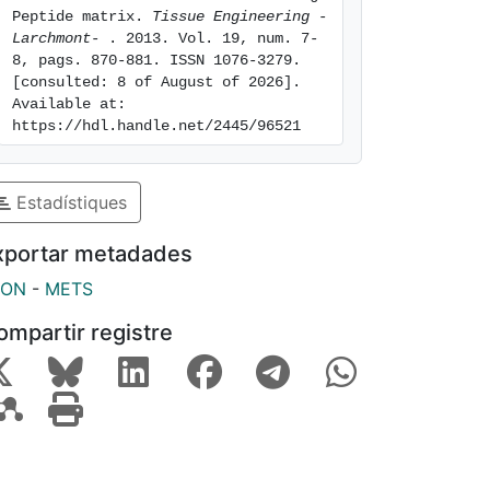
Peptide matrix. 
Tissue Engineering -
Larchmont- 
. 2013. Vol. 19, num. 7-
8, pags. 870-881. ISSN 1076-3279. 
[consulted: 8 of August of 2026]. 
Available at: 
https://hdl.handle.net/2445/96521
Estadístiques
xportar metadades
SON
-
METS
ompartir registre