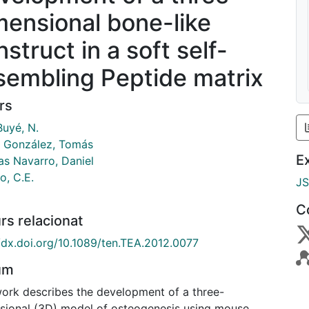
mensional bone-like
struct in a soft self-
sembling Peptide matrix
rs
Buyé, N.
 González, Tomás
E
as Navarro, Daniel
o, C.E.
J
C
rs relacionat
//dx.doi.org/10.1089/ten.TEA.2012.0077
um
work describes the development of a three-
sional (3D) model of osteogenesis using mouse