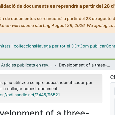
alidació de documents es reprendrà a partir del 28 d
ción de documentos se reanudará a partir del 28 de agosto 
ation will resume starting August 28, 2026. We apologize 
tats i col·leccions
Navega per tot el DD
Com publicar
Cont
Articles publicats en revistes (Ciències Fisiològiques)
Development of a three-dimensional bone-like construct in a soft self-assembling Peptide matrix
Ci
us plau utilitzeu sempre aquest identificador per
ar o enllaçar aquest document:
ps://hdl.handle.net/2445/96521
velopment of a three-