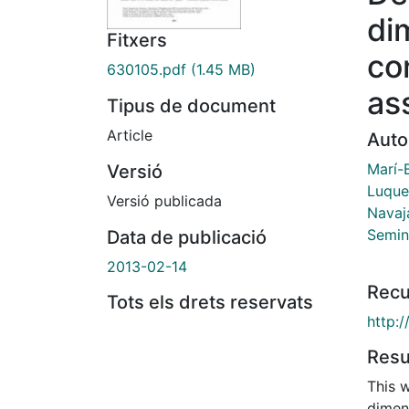
di
Fitxers
con
630105.pdf
(1.45 MB)
as
Tipus de document
Article
Auto
Marí-
Versió
Luque
Versió publicada
Navaj
Semin
Data de publicació
2013-02-14
Recu
Tots els drets reservats
http:
Res
This 
dimen