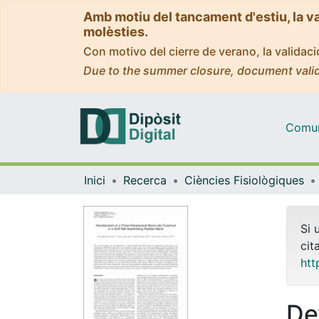
Amb motiu del tancament d'estiu, la v
molèsties.
Con motivo del cierre de verano, la valida
Due to the summer closure, document valid
Comuni
Inici
Recerca
Ciències Fisiològiques
Si 
cit
htt
De