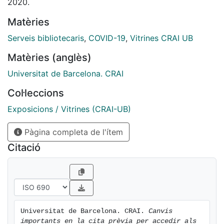
Continua en funcionament el Servei de préstec i podeu
2020.
continuar demanant cita prèvia al vostre CRAI
Matèries
BIblioteca per recollir documents reservats.
Igualment, seguint les directrius establertes, els CRAI
Serveis bibliotecaris
,
COVID-19
,
Vitrines CRAI UB
Biblioteques del Campus de Mundet, Economia i
Matèries (anglès)
Empresa (grau) i Filosofia, Geografia i Història,
tancaran els caps de setmana fins a nou avís.
Universitat de Barcelona. CRAI
Col·leccions
Esperem poder tornar ben aviat a oferir cita prèvia per
consultar el fons i estudiar.
Exposicions / Vitrines (CRAI-UB)
Pàgina completa de l'ítem
Disculpeu si us plau les molèsties!
Citació
Universitat de Barcelona. CRAI. 
Canvis 
importants en la cita prèvia per accedir als 