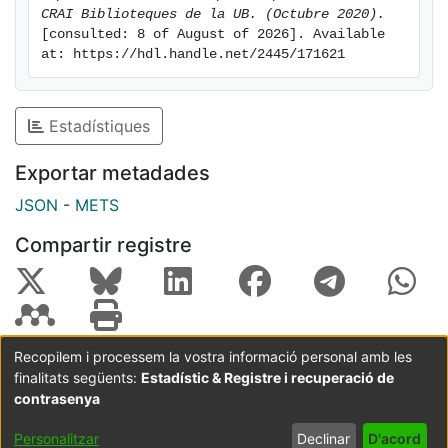
CRAI Biblioteques de la UB. (Octubre 2020).
[consulted: 8 of August of 2026]. Available 
at: https://hdl.handle.net/2445/171621
Estadístiques
Exportar metadades
JSON
-
METS
Compartir registre
Recopilem i processem la vostra informació personal amb les
finalitats següents:
Estadístic & Registre i recuperació de
Coordinació:
CRAI UB
Avís legal
Metadades
subjectes a:
contrasenya
Configuració
Política de
Acord
Personalitzar
Declinar
D'acord
de cookies
privadesa
d'usuari