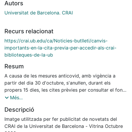
Autors
Universitat de Barcelona. CRAI
Recurs relacionat
https://crai.ub.edu/ca/Noticies-butlleti/canvis-
importants-en-la-cita-previa-per-accedir-als-crai-
biblioteques-de-la-ub
Resum
A causa de les mesures anticovid, amb vigència a
partir del dia 30 d'octubre, s'anul·len, durant els
propers 15 dies, les cites prèvies per consultar el fons
o disposar d’un seient d’estudi als CRAI Biblioteques de
Més...
la UB i a la Sala d'estudi Dolors Aleu.
Descripció
Imatge utilitzada per fer publicitat de novetats del
CRAI de la Universitat de Barcelona - Vitrina Octubre