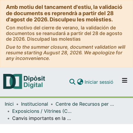
Amb motiu del tancament d'estiu, la validació
de documents es reprendrà a partir del 28
d'agost de 2026. Disculpeu les molèsties.
Con motivo del cierre de verano, la validación de
documentos se reanudará a partir del 28 de agosto
de 2026. Disculpad las molestias
Due to the summer closure, document validation will
resume starting August 28, 2026. We apologize for
any inconvenience.
(current)
Iniciar sessió
Comunitats i col·leccions
Inici
Institucional
Centre de Recursos per a l'Aprenentatge i la Investigació (CRAI-UB) - Institucional
Navega per tot el DD
Exposicions / Vitrines (CRAI-UB)
Com publicar
Canvis importants en la cita prèvia per accedir als CRAI Biblioteques de la UB. (Octubre 2020)
Contacte