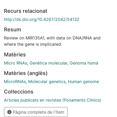
Recurs relacionat
http://dx.doi.org/10.4267/2042/54132
Resum
Review on MIR135A1, with data on DNA/RNA and
where the gene is implicated.
Matèries
Micro RNAs
,
Genètica molecular
,
Genoma humà
Matèries (anglès)
MicroRNAs
,
Molecular genetics
,
Human genome
Col·leccions
Articles publicats en revistes (Fonaments Clínics)
Pàgina completa de l'ítem