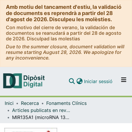
Amb motiu del tancament d'estiu, la validació
de documents es reprendrà a partir del 28
d'agost de 2026. Disculpeu les molèsties.
Con motivo del cierre de verano, la validación de
documentos se reanudará a partir del 28 de agosto
de 2026. Disculpad las molestias
Due to the summer closure, document validation will
resume starting August 28, 2026. We apologize for
any inconvenience.
(current)
Iniciar sessió
Comunitats i col·leccions
Inici
Recerca
Fonaments Clínics
Navega per tot el DD
Articles publicats en revistes (Fonaments Clínics)
Com publicar
MIR135A1 (microRNA 135a-1)
Contacte