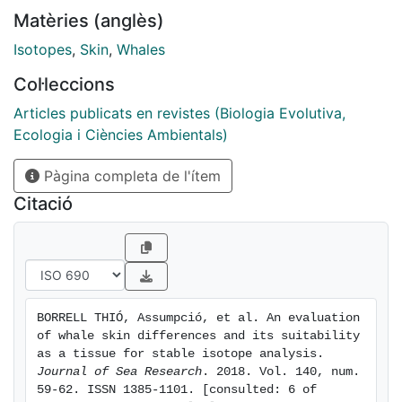
smoother and darker. To investigate possible
Matèries (anglès)
differences in isotopic ratios throughout the skin, we
collected and analysed samples from dorsal and
Isotopes
,
Skin
,
Whales
ventral positions in 28 fin whales (Balaenoptera
Col·leccions
physalus). No significant differences were found
between these two skin positions, which might
Articles publicats en revistes (Biologia Evolutiva,
suggest that whale skin is likely a homogeneous
Ecologia i Ciències Ambientals)
tissue. Thus, the isotopic ratios determined at a
Pàgina completa de l'ítem
specific point may be representative of the whole skin
in whales.
Citació
BORRELL THIÓ, Assumpció, et al. An evaluation 
of whale skin differences and its suitability 
as a tissue for stable isotope analysis. 
Journal of Sea Research
. 2018. Vol. 140, num. 
59-62. ISSN 1385-1101. [consulted: 6 of 