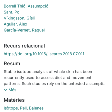
Borrell Thió, Assumpció
Sant, Pol
Víkingsson, Gísli
Aguilar, Àlex
García-Vernet, Raquel
Recurs relacionat
https://doi.org/10.1016/j.seares.2018.07.011
Resum
Stable isotope analysis of whale skin has been
recurrently used to assess diet and movement
patterns. Such studies rely on the untested assumption
that the stable isotope ratios in the small skin biopsies
Més...
analysed are representative of those throughout the
Matèries
skin. In balaenopterids, the ventral skin looks notably
different from that of the dorsal region, which is
Isòtops
,
Pell
,
Balenes