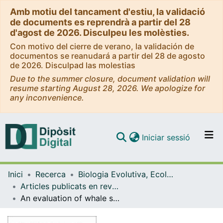
Amb motiu del tancament d'estiu, la validació
de documents es reprendrà a partir del 28
d'agost de 2026. Disculpeu les molèsties.
Con motivo del cierre de verano, la validación de
documentos se reanudará a partir del 28 de agosto
de 2026. Disculpad las molestias
Due to the summer closure, document validation will
resume starting August 28, 2026. We apologize for
any inconvenience.
(current)
Iniciar sessió
Comunitats i col·leccions
Inici
Recerca
Biologia Evolutiva, Ecologia i Ciències Ambientals
Navega per tot el DD
Articles publicats en revistes (Biologia Evolutiva, Ecologia i Ciències Ambientals)
Com publicar
An evaluation of whale skin differences and its suitability as a tissue for stable isotope analysis
Contacte